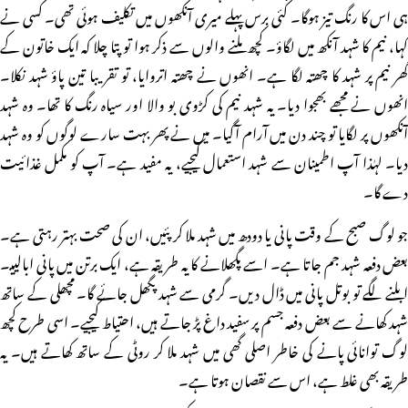
ہی اس کا رنگ تیز ہوگا۔ کئی برس پہلے میری آنکھوں میں تکلیف ہوئی تھی۔ کسی نے
کہا، نیم کا شہد آنکھ میں لگاؤ۔ کچھ ملنے والوں سے ذکر ہوا تو پتا چلا کہ ایک خاتون کے
گھر نیم پر شہد کا چھتہ لگا ہے۔ انھوں نے چھتہ اتروایا، تو تقریبا تین پاؤ شہد نکلا۔
انھوں نے مجھے بھجوا دیا۔ یہ شہد نیم کی کڑوی بو والا اور سیاہ رنگ کا تھا۔ وہ شہد
آنکھوں پر لگایا تو چند دن میں آرام آگیا۔ میں نے پھر بہت سارے لوگوں کو وہ شہد
دیا۔ـ لہٰذا آپ اطمینان سے شہد استعمال کیجیے، یہ مفید ہے۔ آپ کو مکمل غذائیت
دے گا۔
جو لوگ صبح کے وقت پانی یا دودھ میں شہد ملا کر پئیں، ان کی صحت بہتر رہتی ہے۔
بعض دفعہ شہد جم جاتا ہے۔ اسے پگھلانے کا یہ طریقہ ہے، ایک برتن میں پانی ابالییـ۔
ابلنے لگے تو بوتل پانی میں ڈال دیں۔ گرمی سے شہد پگھل جائے گا۔ مچھلی کے ساتھ
شہد کھانے سے بعض دفعہ جسم پر سفید داغ پڑ جاتے ہیں، احتیاط کیجیے۔ اسی طرح کچھ
لوگ توانائی پانے کی خاطر اصلی گھی میں شہد ملا کر روٹی کے ساتھ کھاتے ہیں۔ یہ
طریقہ بھی غلط ہے، اس سے نقصان ہوتا ہے۔