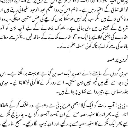
تو اللہ تعالیٰ کے اختیار میں ہے۔ تاہم اس کی دوا حکیم عبد الوحید سلیمانی دیتے ہیں ار
دعا بھی بتاتے ہیں، مگر اب کچھ نہیں ہوسکتا کیوں کہ بچے کی جنس متعین ہوچکی۔ یہ دوا
شروع کے مہینوں میں دی جاتی ہے۔ بھوک بڑھانے کے لیے آپ بہن کو آلو
بخارے کی چٹنی کھلائیے یا ایک دو آلو بخارے کھانے کے ساتھ لیں۔ ڈاکٹر سے معائنہ
باقاعدگی سے کرائیے تاکہ کوئی مسئلہ جنم نہ لے۔
گردن پر مسہ
میری گردن کے سامنے والے حصہ پر ایک مسہ بن گیا ہے جو بہت برا لگتا ہے۔ اس
کی وجہ سے گلے میں کچھ نہیں پہن سکتی۔ اسے دور کرنے کا کوئی ٹوٹکا بتائیے۔ میری
جلد حساس ہے، تیز دوا سے نشان پڑ جاتے ہیں۔
٭ بی بی! آپ رات کو ایک کیلا اچھی طرح پانی سے دھوئیے اور خشک کر کے چھلکا
اتار ئیے۔ پھر اندر کا سفید حصہ مسے کے اوپر آہستہ آہستہ رگڑیے۔ چار پانچ ٹکڑے
ملیے پھر ایک ٹکڑے کا سفید حصہ مسے پر رکھیے اور اوپر ٹیپ لگا دیجیے۔ صبح اتار لیجیے،