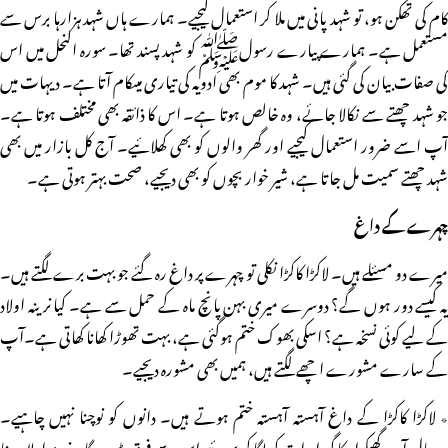
کام کی تھکن ہو، تو شہد پانی میں ملا کر استعمال کیجیے۔ ہمارے ہاں شہد ہزارہا برس سے
مستعمل ہے۔ ہمارے پیارے رسولﷺ کو شہد پسند تھا۔ سورہ النحل میں اس
کی صفات بیان کی گئی ہیں۔ شہد کا موم بھی ادویہ کی تیاری میںکام آتا ہے۔ دیہات میں
جو شہد چھتے سے نکالا جائے، وہ خالص ہوتا ہے۔ اس کا ذائقہ بھی مختلف ہوتا ہے۔
آپ اسے ضرور استعمال کیجیے اور گھر والوں کو بھی کھلائیے۔ آج کل بازار میں بھی
شہد چھتے سمیت مل جاتا ہے، شیر خوار بچوں کو بھی دیجیے، صحت بہتر ہوتی ہے۔
چہرے کے داغ
میرے دو مسئلے ہیں۔ لاکڑا کاکڑا نکلی تو چہرے پر داغ رہ گئے جو بہت برے لگتے ہیں۔
یہ کیسے دور ہوں گے؟ دوسرے میری بہن پانچ ماہ کے حمل سے ہے۔ کیا نرینہ اولاد
کے لیے کوئی نسخہ ہے؟ اسکی بھوک ختم ہوگئی ہے، بہت تھوڑا کھانا کھاتی ہے۔آپ
کے سارے مشورے اچھے لگتے ہیں، ہمیں بھی مشورہ دیجیے۔
٭ لاکڑا کاکڑا کے داغ آہستہ آہستہ ختم ہوتے ہیں۔ دانوں کو نوچنا نہیں چاہیے۔
بہرحال آپ گھیکوار کا گودا رات کو لگا کر سوئیے اس سے فرق پڑے گا۔ نرینہ اولاد دینا