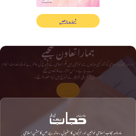
شمارہ پڑھیں
ہمارا تعاون کیجیے
ماہ نامہ حجاب اسلامی گذشتہ کئی دہائیوں سے خواتین میں فکر اسلامی کے فروغ کی خاطر بے لوث خدمات انجام
دے رہا ہے۔ اس ادارے کا تعاون کیجیے
اور دینی و تحریکی لٹریچر کے فروغ میں اپنا حصہ ڈالیے۔
تعاون کیجیے
ماہ نامہ حجاب اسلامی خواتین اور لڑکیوں کا مقبول رسالہ ہے جس کا مشن اسلامی