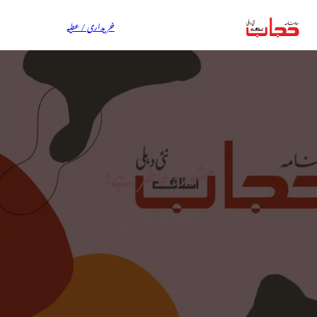
خریداری / عطیہ
مشورہ حاضر ہے!
صغیرہ بانو شیریں