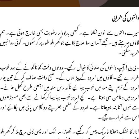
دانتوں کی خرابی
میرے دانتوں سے خون نکلتا ہے۔ کبھی بدبودار رطوبت بھی خارج ہوتی ہے۔ ہم
گاؤں میںرہتے ہیں۔ مجھے آسان سا علاج بتائیے جو گھریلو طور پر کرسکوں۔ کوئی دوا نہیں
خرید سکتی۔
٭ بی بی! آپ دانتوں کی صفائی کا خیال رکھیے۔ دونوں وقت کھانا کھانے کے بعد خوب
غرارے کیجیے۔ گاؤں میں امرود کے پیڑ ہوں گے۔ صبح دانت صاف کر کے تین چار
امرود کے نرم پتے منہ میں خوب چبائیے تاکہ رس منہ میں اچھی طرح گھل جائے۔
امرود میں وٹامن سی ہوتا ہے۔ کچے امرود خوب چبا چبا کر کھانے سے بھی مسوڑھوں
سے خون آنا بند ہوجاتا ہے۔ امرود کے مٹھی بھر پتے دو گلاس پانی میں پکائیے اور
اس سے غرارے کیجیے۔
انار کا خشک چھلکا باریک پیس کر رکھیے۔ تھوڑا سا نمک اور پسی کالی مرچ ملا کر گھریلو