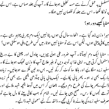
مسلسل یہ عمل کرنے سے مسہ تحلیل ہوجائے گا۔ آپ کی جلد حساس ہے، اس لیے
یہ ٹوٹکا لکھا۔ اس سے جلد کو نقصان نہیں ہوگا۔
مٹاپا کیسے دور ہو؟
میرا وزن بڑھ گیا ہے۔ اٹھارہ سال کی ہوں، پتا نہیں ایک دم چربی چڑھ رہی ہے۔
میں کافی پیتی ہوں، لیکن اس سے تو مٹاپا نہیں ہوتا، میں کس طرح دبلی ہوسکتی ہوں؟
٭ مٹاپا ایک دم نہیںآتا۔ آپ ضرور تلی ہوئی چیزیں، چاول اور چینی کا بے دریغ
استعمال کرتی ہیں۔ اپنی غذا پر توجہ دیں تو بغیر علاج آپ کا وزن ٹھیک ہوجائے گا۔
سفید زیرہ منگائیے اور ہلکا سا کوٹ کر رکھ لیں۔ بس دو تین ٹکڑے ہوجائیں۔ زیادہ
باریک بھی نہ ہو۔ پھر پانی پکائیے۔ ایک پیالی پانی میںآدھی چمچی سے بھی کم زیرہ
ڈالیے۔پھر چائے کی طرح دم دیجیے۔ چھان کر اس میں آدھا چمچہ شہد ملائیے اور
آدھے لیموں کا رس۔ صبح یہی چائے لیں۔ شام کو جب کافی پینے کا دل چاہے تو
صرف سفید زیرہ کی چائے بنا کر پی لیجیے۔ ذائقہ کے لیے معمولی شہد ڈالیے۔