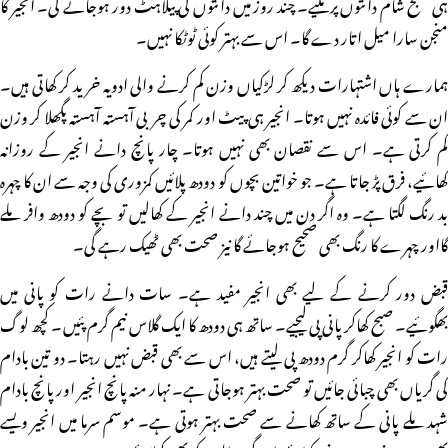
ہی صبح شام دانتوں پر ملیے۔ چند روز میں دانتوں کی پیلاہٹ دور ہوجائے گی۔ انجیر کا
منجن سارا میل اتار دے گا۔ اس سے بہتر کوئی ٹوٹکا نہیں۔
ہمارے ہاں اشتہارات دیکھ کر لڑکیاں وزن کم کرنے والی ادویہ خرید کر کھاتی ہیں۔
ان سے کوئی فائدہ نہیں ہوتا۔ انجیر ہی پیٹ اور کمر کی چربی آہستہ آہستہ پگھلا کر وزن
کم کرتی ہے۔ اس سے نقصان بھی نہیں ہوتا۔ چار پانچ دانے انجیر کے روزانہ
کھائیے، فرق پڑ جاتا ہے۔ جو خواتین بچوں کو دودھ پلائیں کمزوری کی وجہ سے ان کا چہرہ
بد رنگ لگتا ہے۔ وہ اگر دن میں چند دانے انجیر کے کھالیں تو بچے کو دودھ وافر ملے
گااور چہرے کا رنگ بھی صحیح ہوجائے گا نیز صحت بھی ٹھیک رہے گی۔
قبض دور کرنے کے لیے بھی انجیر مفید ہے۔ سات دانے رات کو پانی میں
بھگوئیے۔ صبح کھاکر پانی پی لیجیے۔ ساتھ ہی دودھ کا ایک گلاس نیم گرم پئیں۔ کچھ لوگ
رات کو انجیر کھاکر گرم دودھ پی لیتے ہیں، اس سے بھی قبض نہیں رہتا۔ دو تین بادام
کی گریاں بھی چبائی جائیں تو صحت بہتر ہوجاتی ہے۔ نہار منہ پانچ انجیر اور پانچ بادام
شہد ملے پانی کے ساتھ کھانے سے صحت بہتر ہوتی ہے۔ موسم سرما میں انجیر ویسے