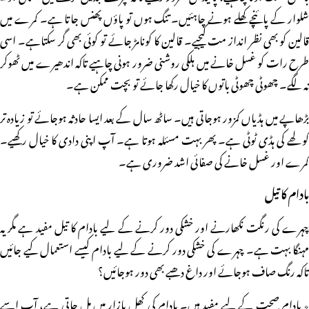
شلوار کے پائنچے کھلے ہونے چاہئیں۔ تنگ ہوں تو پاؤں پھنس جاتا ہے۔ کمرے میں
قالین کو بھی نظر انداز مت کیجیے۔ قالین کا کونامڑ جائے تو کوئی بھی گر سکتاہے۔ اسی
طرح رات کو غسل خانے میں ہلکی روشنی ضرور ہونی چاہیے تاکہ اندھیرے میں ٹھوکر
نہ لگے۔ چھوٹی چھوٹی باتوں کا خیال رکھا جائے تو بچت ممکن ہے۔
بڑھاپے میں ہڈیاں کمزور ہوجاتی ہیں۔ ساٹھ سال کے بعد ایسا حادثہ ہوجائے تو زیادہ تر
کولھے کی ہڈی ٹوٹی ہے۔ پھر بہت مسئلہ ہوتا ہے۔ آپ اپنی دادی کا خیال رکھیے۔
کمرے اور غسل خانے کی صفائی اشد ضروری ہے۔
بادام کا تیل
چہرے کی رنگت نکھارنے اور خشکی دور کرنے کے لیے بادام کا تیل مفید ہے مگر یہ
مہنگا بہت ہے۔ چہرے کی خشکی دور کرنے کے لیے بادام کیسے استعمال کیے جائیں
تاکہ رنگ صاف ہوجائے اور داغ دھبے بھی دور ہوجائیں؟
٭ بادام صحت کے لیے مفید ہیں۔ بادام کی کھل بازار میں مل جاتی ہے، آپ اسے