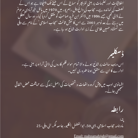
اخلاقیات اور تعلیمات پر مبنی لٹریچر کو سماج کے اس طبقے تک پہنچانا ہے جو اس کے
نصف کی نمائندہ ہے۔ حجاب کی داغ بیل رام پور میں 1970 میں مائل خیرآبادی مرحومؒ
نے ڈالی تھی، جسے 1996 میں ڈاکٹر ابن فرید صاحبؒ کو منتقل کردیا گیا۔ دو سال تعطل
میں رہنے کے بعد نومبر 2003 سے اس کا نقشِ ثالث ‘حجاب اسلامی’ کے نام سے دہلی
سے شمشاد حسین فلاحی کے زیرِ ادارت شائع ہو رہا ہے۔
ڈسکلیمر
اس ویب سائٹ پر شائع ہونے والا تمام مواد قلم کاروں کی ذاتی آراء پر مبنی ہے۔
ادارے کا ان سے متفق ہونا ضروری نہیں۔
افسانوی ادب میں پیش کردہ واقعات و شخصیات کی اصل زندگی سے مماثلت محض اتفاقی
سمجھی جائے۔
رابطہ
پتہ:
ماہ نامہ حجاب اسلامی، ڈی 50، ابوالفضل انکلیو، جامعہ نگر، نئی دہلی-25
Email: mahnamahijab@gmail.com