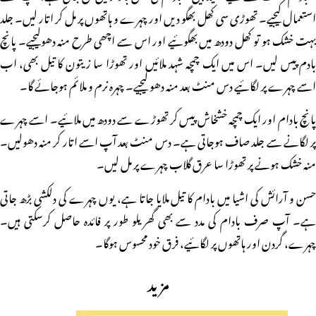
استعمال کیجیے۔ تھوڑی سی کھل بھگو دیں اور چہرے و ہاتھوں پر مل کر اتار لیں۔ جلد
بہت خشک ہو تو کھل دودھ میں بھگوئیے اور اس سے اچھی طرح منہ دھولیجیے۔ پانچ
بادم پیس لیں۔ اس میں ایک چمچہ شہد ملائیں اور تھوڑا سا زیتون کا تیل بھی، اب
اسے چہرے پر لگائیے دس منٹ بعد منہ دھو لیجیے۔ چہرہ نرم و ملائم ہوجائے گا۔
پانچ بادام اور ایک چمچہ خشخاش پیس کر تھوڑے سے دودھ میں ملائیے۔ اسے چہرے
پر لگانے سے جلد صاف ہوجاتی ہے۔ دس منٹ بعد آپ اسے اتار کر منہ دھولیں۔
منہ خشک ہونے پر تھوڑا سا عرق گلاب چہرے پر مل لیں۔
حسن و آرائش کی اشیا میں بادام کا تیل ملایا جاتا ہے، یوں چہرے کی دلکشی بڑھ جاتی
ہے۔ آپ صرف بادام کی مدد سے بھی گھریلو طور پر فائدہ حاصل کرسکتی ہیں۔
چہرے، گردن اور ہاتھوں پر لگائیے، فرق خود محسوس ہوگا۔
مزید