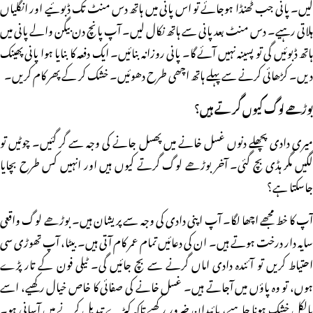
لیں۔ پانی جب ٹھنڈا ہوجائے تو اس پانی میں ہاتھ دس منٹ تک ڈبوئیے اور انگلیاں
ہلاتی رہیے۔ دس منٹ بعد پانی سے ہاتھ نکال لیں۔ آپ پانچ دن بیگن والے پانی میں
ہاتھ ڈبوئیں گی تو پسینہ نہیں آئے گا۔ پانی روزانہ بنائیں۔ ایک دفعہ کا بنایا ہوا پانی پھینک
دیں۔ کڑھائی کرنے سے پہلے ہاتھ اچھی طرح دھوئیں۔ خشک کر کے پھر کام کریں۔
بوڑھے لوگ کیوں گرتے ہیں؟
میری دادی پچھلے دنوں غسل خانے میں پھسل جانے کی وجہ سے گر گئیں۔ چوٹیں تو
لگیں مگر ہڈی بچ گئی۔ آخر بوڑھے لوگ گرتے کیوں ہیں اور انہیں کس طرح بچایا
جاسکتا ہے؟
آپ کا خط مجھے اچھا لگا۔ آپ اپنی دادی کی وجہ سے پریشان ہیں۔ بوڑھے لوگ واقعی
سایہ دار درخت ہوتے ہیں۔ ان کی دعائیں تمام عمر کام آتی ہیں۔ بیٹا، آپ تھوڑی سی
احتیاط کریں تو آئندہ دادی اماں گرنے سے بچ جائیں گی۔ ٹیلی فون کے تار پڑے
ہوں، تو وہ پاؤں میں آجاتے ہیں۔ غسل خانے کی صفائی کا خاص خیال رکھیے، اسے
بالکل خشک ہونا چاہیے، پائیدان ضرور رکھیے تاکہ کپڑے تبدیل کرنے میں آسانی ہو۔