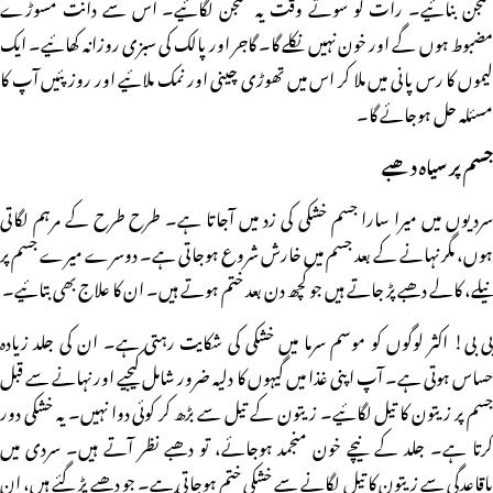
منجن بنائیے۔ رات کو سوتے وقت یہ منجن لگائیے۔ اس سے دانت مسوڑے
مضبوط ہوں گے اور خون نہیں نکلے گا۔ گاجر اور پالک کی سبزی روزانہ کھائیے۔ ایک
لیموں کا رس پانی میں ملا کر اس میں تھوڑی چینی اور نمک ملائیے اور روز پئیں آپ کا
مسئلہ حل ہوجائے گا۔
جسم پر سیاہ دھبے
سردیوں میں میرا سارا جسم خشکی کی زد میں آجاتا ہے۔ طرح طرح کے مرہم لگاتی
ہوں، مگر نہانے کے بعد جسم میں خارش شروع ہوجاتی ہے۔ دوسرے میرے جسم پر
نیلے، کالے دھبے پڑ جاتے ہیں جو کچھ دن بعد ختم ہوتے ہیں۔ ان کا علاج بھی بتائیے۔
بی بی! اکثر لوگوں کو موسم سرما میں خشکی کی شکایت رہتی ہے۔ ان کی جلد زیادہ
حساس ہوتی ہے۔ آپ اپنی غذا میں گیہوں کا دلیہ ضرور شامل کیجیے اور نہانے سے قبل
جسم پر زیتون کا تیل لگائیے۔ زیتون کے تیل سے بڑھ کر کوئی دوا نہیں۔ یہ خشکی دور
کرتا ہے۔ جلد کے نیچے خون منجمد ہوجائے، تو دھبے نظر آتے ہیں۔ سردی میں
باقاعدگی سے زیتون کا تیل لگانے سے خشکی ختم ہوجاتی ہے۔ جو دھبے پڑ گئے ہیں، ان