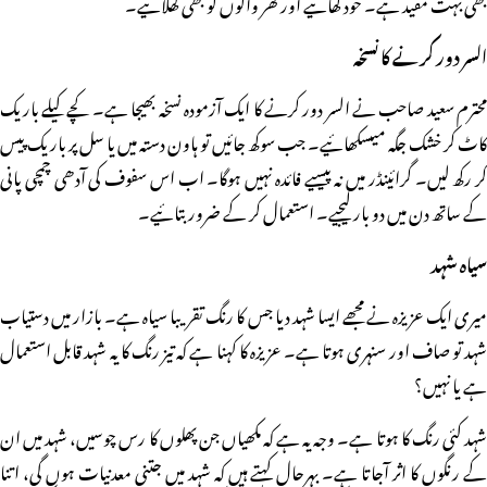
بھی بہت مفید ہے۔ خود کھائیے اور گھر والوں کو بھی کھلائیے۔
السر دور کرنے کا نسخہ
محترم سعید صاحب نے السر دور کرنے کا ایک آزمودہ نسخہ بھیجا ہے۔ کچے کیلے باریک
کاٹ کر خشک جگہ میںسکھائیے۔ جب سوکھ جائیں تو ہاون دستہ میں یا سل پر باریک پیس
کر رکھ لیں۔ گرائینڈر میں نہ پیسیے فائدہ نہیں ہوگا۔ اب اس سفوف کی آدھی چمچی پانی
کے ساتھ دن میں دو بار لیجیے۔ استعمال کر کے ضرور بتائیے۔
سیاہ شہد
میری ایک عزیزہ نے مجھے ایسا شہد دیا جس کا رنگ تقریبا سیاہ ہے۔ بازار میں دستیاب
شہد تو صاف اور سنہری ہوتا ہے۔ عزیزہ کا کہنا ہے کہ تیز رنگ کا یہ شہد قابل استعمال
ہے یا نہیں؟
شہد کئی رنگ کا ہوتا ہے۔ وجہ یہ ہے کہ مکھیاں جن پھلوں کا رس چوسیں، شہد میں ان
کے رنگوں کا اثر آجاتا ہے۔ بہرحال کہتے ہیں کہ شہد میں جتنی معدنیات ہوں گی، اتنا