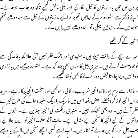
پر دن میں تین بار زیتون کا تیل لگائیے اور ہلکی مالش کیجیے تاکہ وہ جذب ہوجائے۔
اپنے ڈاکٹر سے مشورہ کر کے حیاتین تجویز کرائیے۔ زیتون کے تیل سے سیاہ دھبے ختم
ہوجائیں گے۔ حیاتین لیںگی، تو آئندہ دھبے نہیں پڑیں گے۔
انجیر کے کرشمے
میرے بچے کے دانت میلے ہیں۔ سفیدی اور چمک نظر نہیں آتی حالاںکہ باقاعدگی سے
ٹوتھ پیسٹ کرتے ہیں۔ میری بیٹی کا وزن بھی بڑھ گیا ہے۔ مشورہ دیجیے، میں بازاری
دوا نہیں دینا چاہتاـ قبض دور کرنے کا بھی ٹوٹکا لکھیے۔
٭ بازار سے نرم اور تازہ انجیر خریدیے۔ کالی، سوکھی اور سخت انجیر بیکار ہے۔ مزید
براں انجیر توڑ کر دیکھئے، بعض دفعہ اس میں باریک باریک سفید دھاگے کی طرح کیڑے
نظر آتے ہیں۔ وہ بھی ٹھیک نہیں۔ سنہری رنگت کی انجیر بہترین ہے۔ بچوں کے
دانتوں کے لیے انجیر کا منجن بے مثال ہے۔ سات آٹھ خشک انجیر توے پر جلائیے،
جب جل کر راکھ بن جائے تو اتار لیں۔ اب اسے کسی اچھے منجن میں ملائیے یا ویسے