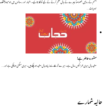
جسم کے روئیں خصوصاً چہرے کے بال ختم کرنے کے لیے ٹوٹکا بتائیے۔ اخبار اور رسالوں میں ہومیو پیتھک
ادویات…
مشورہ حاضر ہے!
سفید بال میری عمر اکیس سال ہے۔ میرے آدھے سے زیادہ بال سفید ہوچکے ہیں۔ میری منگنی ہوچکی ہے اور…
حالیہ شمارے