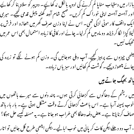
بازار میں دستیاب مٹاپا کم کرنے کی ادویہ بالکل نہ کھائیے۔ دوپہر کو سلاد بنا کر کھائیے
اور آہستہ آہستہ اپنی خوراک کم کریں۔ صبح شام آدھ گھنٹہ چہل قدمی کیجیے۔ میری
ایک واقف کار موٹی لڑکی تھی۔ اس نے اپنا وزن صرف گھر میں جھاڑو اور فرش پر
گیلا کپڑا لگا کر ڈیڑھ دو ماہ میں کم کرلیا۔ چائے اور کافی کا زیادہ استعمال بھی اس عمر میں
ٹھیک نہیں۔
میٹھی چیزوں سے پرہیز کیجیے، آپ دبلی ہوجائیں گی۔ وزن کم ہونے لگے تو زیرہ کی
چائے چھوڑ دیجیے۔ گوشت کم کھائیں اور سبزیاں زیادہ۔
ہاتھ بھیگ جاتے ہیں
میں ریشم کے دھاگوں سے کڑھائی کرتی ہوں۔ چند دنوں سے میرے ہاتھوں میں
خوب پسینہ آرہا ہے۔ اس باعث کڑھائی کرتے وقت مشکل ہوتی ہے۔ بار بار ہاتھ
صاف کرنا پڑتا ہے۔ بعض دفعہ دھاگا بھی خراب ہو جاتا ہے۔ یہ مسئلہ کیسے حل ہوگا؟
٭ آپ دو دھلے بیگن کاٹ کر پانی میں خوب ابالیے۔ بیگن اچھی طرح گل جائیں تو اتار