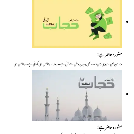
مشورہ حاضر ہے!
وٹامن ای ٭ میری بہن جب بھی بیرون وطن سے آتی ہے وہ روزانہ وٹامن ای کھاتی ہے۔ وٹامن ای…
مشورہ حاضر ہے!