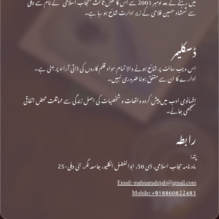
میں رہنے کے بعد نومبر 2003 سے اس کا نقشِ ثالث ‘حجاب اسلامی’ کے نام سے دہلی
سے شمشاد حسین فلاحی کے زیرِ ادارت شائع ہو رہا ہے۔
ڈسکلیمر
اس ویب سائٹ پر شائع ہونے والا تمام مواد قلم کاروں کی ذاتی آراء پر مبنی ہے۔
ادارے کا ان سے متفق ہونا ضروری نہیں۔
افسانوی ادب میں پیش کردہ واقعات و شخصیات کی اصل زندگی سے مماثلت محض اتفاقی
سمجھی جائے۔
رابطہ
پتہ:
ماہ نامہ حجاب اسلامی، ڈی 50، ابوالفضل انکلیو، جامعہ نگر، نئی دہلی-25
Email: mahnamahijab@gmail.com
Mobile: +918860822483