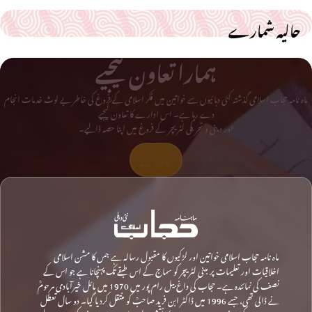
حالیہ شمارے
ہمارا تعاون کیجیے
ماہ نامہ حجاب اسلامی گذشتہ کئی دہائیوں سے خواتین میں فکر اسلامی کے فروغ کی خاطر بے لوث خدمات انجام
دے رہا ہے۔ اس ادارے کا تعاون کیجیے
اور دینی و تحریکی لٹریچر کے فروغ میں اپنا حصہ ڈالیے۔
تعاون کیجیے
ماہ نامہ حجاب اسلامی خواتین اور لڑکیوں کا مقبول رسالہ ہے جس کا مشن اسلامی
اخلاقیات اور تعلیمات پر مبنی لٹریچر کو سماج کے اس طبقے تک پہنچانا ہے جو اس کے
نصف کی نمائندہ ہے۔ حجاب کی داغ بیل رام پور میں 1970 میں مائل خیرآبادی مرحومؒ
نے ڈالی تھی، جسے 1996 میں ڈاکٹر ابن فرید صاحبؒ کو منتقل کردیا گیا۔ دو سال تعطل