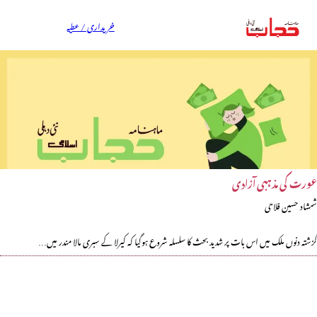
خریداری / عطیہ
عورت کی مذہبی آزادی
شمشاد حسین فلاحی
گزشتہ دنوں ملک میں اس بات پر شدید بحث کا سلسلہ شروع ہوگیا کہ کیرلا کے سبری مالا مندر میں…