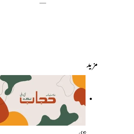
——
مزید
بیوی