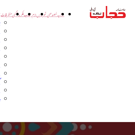
اداریہ
خصوصی تحریریں
بزم حجاب
فکر و آگہی
متفرقات
ت
د
و
س
ش
ا
ا
گ
م
ب