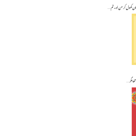
کان کھول کر سن لو۔ تم…
 تھا مگر…