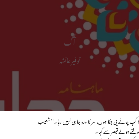
آگ
توقیر عائشہ
’’لنچ کے بعد سے اب تک ۳ کپ چائے پی چکا ہوں، سر کا درد جاہی نہیں رہا۔‘‘ شعیب
ھولتے ہوئے قیصر سے کہا۔