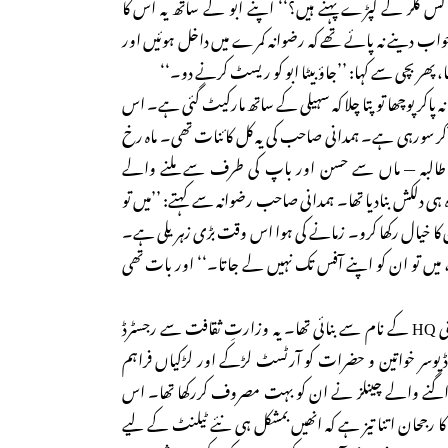
کس کلر کے کپڑے پہنے ہیں؟‘‘ اپنے ابو کے ساتھ یہ اس کا
واب دینے نہ پائے تھے کہ رضوانہ کمرے میں داخل ہوئیں اور
ھر بچی سے کہا: ’’جاؤ بیٹا ابو کو ریسٹ کرنے دو۔‘‘
نہ پاکر پوچھا تو پتا چلا کہ سہیلی کے ساتھ مارکیٹ گئی ہے۔ اس
ٓکر سورہی ہے۔ ہمدانی صاحب کی یہ کل کائنات تھی۔ ماہ رخ
ی طالبہ — ماں سے حسن اور باپ کی طرف سے ملنے والے
ی دلکش بنادیا تھا۔ ہمدانی صاحب رضوانہ سے کہتے: ’’میں تو
ان کا خیال رکھا کرو۔ زمانے کی ہوا اس وقت بڑی زہریلی ہے۔
، میں تو ان کو اپنے آفس تک نہیں لے جاتا۔‘‘ اور بات تھی
ہمدانی اور قیصر نے ایک کمپنی HQ کے نام سے بنائی تھا۔ یہ وزارتِ ثقافت سے رجسٹرڈ
وڈیوسر خواتین و حضرات کو آرٹسٹ لڑکے اور لڑکیاں فراہم
 اگنے والے چینلز نے ان کو بہت مصروف کررکھا تھا۔ اس
ا رجحان اتنا تیز ہے کہ انھیں بمشکل ہی نئے ٹیلنٹ کے لیے