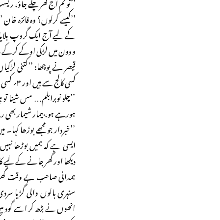
’’تو تم آج گھر چلے جاؤ، ری
’’کیسے کرلوں؟ وہ فائزہ خان 
کے لیے آج ایک گروپ بلایا
و دون میں لڑکی اوکے کرکے
کسی کالج سے ہیں اور ۳؍ کسی کے ریفرنس سے آرہی ہیں۔‘‘
’’چلو نوبرابلم… مس شینا تو 
ہورہے ہو، بیمار شیمار بھی
’’خبردار جو مجھے بوڑھا کہا۔ می
ایسی ہے کہ ہمیں بوڑھا نہی
دیکھا اور گھر جانے کے لیے کا
ہمدانی صاحب بے وقت گھر پہ
سنہری بالوں والی گڑیا سر
انھوں نے بڑھ کر اسے گود می