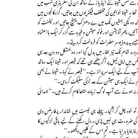
جب سے مس شینا نئے آئیڈیاز کے ساتھ ان کی سکریٹری شب میں
ا تھا۔ شینا خواتین کی مختلف فیکٹریوں میں جاتیں، گزرکالجوں میں
ک کہ وہ کچی بستیوں تک میں بے دھڑک پہنچ جاتیں اور ٹیلنٹ کو
یں، پھر آڈیشن اور فوٹو سیشن وغیرہ سے گزر کر ایک بااعتماد
، جسے یہ پروڈیوسر حضرات کو فروخت کردیتے۔
 سردرد شام تک تیز بخار میں بدل گیا اور وہ بمشکل دو دن بعد ہی
 میں اپنی ٹیبل پر آکر بیٹھے ہی تھے کہ قیصر اور شینا ایک ساتھ
پ کے لیے ایک سرپرائز ہے۔‘‘ قیصر نے کہا۔ شینا نے بھی
م نے ایک ہی سیشن کے بعد لڑکی سلیکٹ کردی۔‘‘
نہ ہونے سے آپ لوگ زیادہ اچھا کام کرتے ہیں۔‘‘ ہمدانی
 خود چل کر آگیا۔ پہلے ہی ٹیسٹ میں شاندار پرفارمنس دی
کی ضرورت ہی نہیں پڑی۔ دل رکھنے کے لیے باقی لڑکیوں کا
 بنا بنایا ہرایا ہے۔ تم اس کے کلپس دیکھو۔‘‘