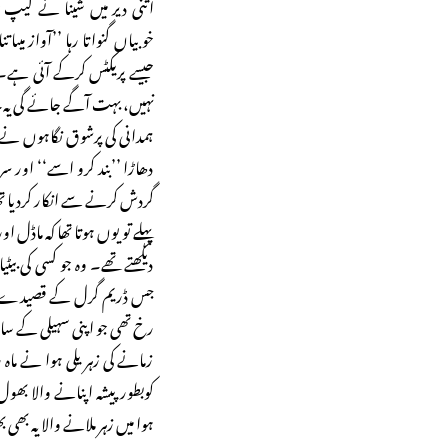
اتنی دیر میں شینا نے لیپ
خوبیاں گنواتا رہا ’’آواز میں
نہیں، بہت آگے جائے گی یہ
ہمدانی کی پرشوق نگاہوں نے ج
دھاڑا ’’بند کرو اسے‘‘ اور سر
گردش کرنے سے انکار کردیا ت
پہلے تو یوں ہوتا تھا کہ ماڈل ا
دیکھتے تھے۔ وہ جو کسی کی بی
جس ڈریم گرل کے قصیدے قیصر ک
رخ تھی جو اپنی سہیلی کے سا
زمانے کی زہریلی ہوا نے ماہ 
کوبطور پیشہ اپنانے والا بھ
ہوا میں زہر ملانے والا یہ بھ