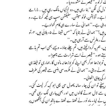
سٹ کرلو۔‘‘ قیصر نے مشورہ دیا۔
’’دل کی لگن‘‘ بنا رہی ہیں، دو لڑکیاں مانگ رہی ہیں… ڈرامے
 ہے۔ آڈیشن، فوٹو سیشن، سلیکشن سب ہی کچھ کرنا ہے۔ د
 دینی ہے۔‘‘ ہمدانی نے سارے ہی کام گنوادیے۔
قیصر نے پوچھا: ’’کتنی لڑکیاں ہیں؟‘‘ ہمدانی نے بتایا کہ ’’مس شینا نے ۵؍بلائی ہیں، ۲؍تو
ہیں، ہم یہ کروالیتے ہیں، تم چلے جاؤ۔ ویسے بھی اب تم بڈھے
 رہتے ہو۔‘‘ قیصر نے اسے شرارت سے چھیڑا۔
ں تو بوڑھا ہوکر بھی اپنے کو بوڑھا نہ مانوں گا، ہماری تو فیلڈ ہی
ں ہونے دیتی۔‘‘ ہمدانی نے مکروہ سی ہنسی سے قیصر کی طرف
ر کی چابی اٹھالی۔
نچے تو ان کی چار سالہ پھول سی بچی ابو کہہ کر لپٹ گئی۔
دی سے لال ہوتے گالوں میں اور بھی پیاری لگ رہی تھی۔
ں لے لیا۔ ماہ نور نے ٹھنڈے ٹھنڈے ہاتھ ان کی آنکھوں پر