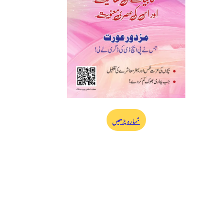
شمارہ پڑھیں