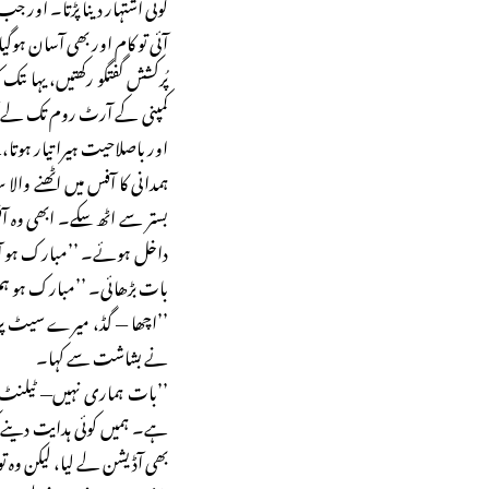
کوئی اشتہار دینا پڑتا۔ اور 
آئی تو کام اور بھی آسان ہوگی
پُرکشش گفتگو رکھتیں، یہا ںت
کمپنی کے آرٹ روم تک لے آت
اور باصلاحیت ہیرا تیار ہوتا
ہمدانی کا آفس میں اٹھنے والا
بستر سے اٹھ سکے۔ ابھی وہ آفس
داخل ہوئے۔ ’’مبارک ہو آ
بات بڑھائی۔ ’’مبارک ہو ہ
’’اچھا — گڈ، میرے سیٹ پر 
نے بشاشت سے کہا۔
’’بات ہماری نہیں— ٹیلنٹ تو
ہے۔ ہمیں کوئی ہدایت دینے 
بھی آڈیشن لے لیا، لیکن وہ تو