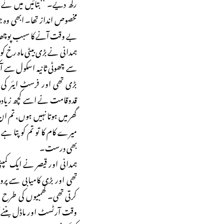
رکھ دیے۔ ’’بتائیں میں نے 
مخصوص انداز تھا۔ ابھی وہ ج
بے وقت آنے کا سبب پوچھا، پ
ہمدانی نے بڑی بیٹی ماہ رخ کو 
سے چھوٹی ثانیہ اسکول سے ا
بڑی تھی اور فرسٹ ایئر ک
قدوقامت نے اسے کچھ زیادہ ہ
گھر میں ہوتا نہیں ہوں، تم 
میرے کام کا تو تم کو پتا ہے
بھی درست۔
تھی اور بڑی کامیابی سے پر
کرتی تھی۔ کھمبیوں کی طرح
وقت آرٹسٹ اور ماڈل بننے ک