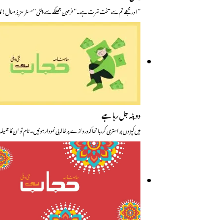
’’اور مجھے تم سے سخت نفرت ہے۔‘‘ فرحین جھٹکے سے پلٹی ’’مسٹر عزیز جمال! 
دوپٹہ جل رہا ہے
میں کپڑوں پر استری کررہا تھا کہ دروازے پر خالہ بی نمودار ہوئیں۔ نام تو ان کا جمیلہ