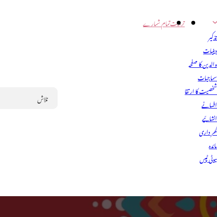
تربیت
تمام شمارے
ذکیر
ینیات
الدین کا صفحہ
ماجیات
خصیت کا ارتقا
فسانے
Search
نشائیے
ھر داری
ائدہ
یوٹی ٹپس