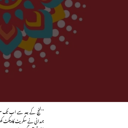
ہمدانی نے سگریٹ کا پیکٹ ک