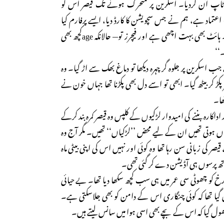
 ٹاپ آن کردیا۔ اسکرین پر متحرک ہونے تک قیصر اس کو
اتنا اعتماد ہے، ہم نے جس سچویشن کا کارڈ دیا، ایسے پرفارم کیا
جیسے پریکٹس کرکے آئی ہے۔ ہائٹ بھی بہت اچھی ہے اور فیچرز تو— حالانکہ ageکچھ بھی
۔‘‘
ب اسکرین پر جلوہ گر چہرہ دیکھا تو دماغ بھک سے اڑ گیا۔ وہ
 پکڑ کر بیٹھ گیا۔ ابھی تو اسے دل بھی پکڑنا تھا جہاں خون نے
ھا۔
ور اداکارہ بننے کی امیدوار لڑکیوں کے کلپس وہ قیصر کمرہ بند کرکے
ٹیاں ہوتی تھیں ان کے لیے محض ’’لڑکیاں‘‘ تھیں۔ مگر آج وہ
ی زبانی سن رہا تھا وہ کوئی اور نہیں اس کی اپنی بیٹی ماہ
تھ پرسوں ہی آڈیشن دے کر گئی تھی۔
رخ کو چھوٹی سی عمر میں ہی سب کچھ سکھا دیا تھا۔ بے حیائی
ول گیا تھا کہ کوئی چنگاری اس کے دامن کو بھی جلاسکتی ہے۔
ی بھول گیا کہ اس کے بچے بھی اسی ہوا میں سانس لیتے ہیں۔