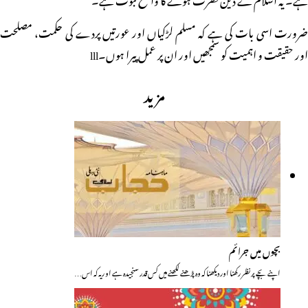
ضرورت اسی بات کی ہے کہ مسلم لڑکیاں اور عورتیں پردے کی حکمت، مصلحت
اور حقیقت و اہمیت کو سمجھیں اور ان پر عمل پیرا ہوں۔lll
مزید
بچوں میں جرائم
اپنے بچے پر نظر رکھنا اور دیکھنا کہ وہ پڑھنے لکھنے میں کس قدر سنجیدہ ہے او ریہ کہ اس…