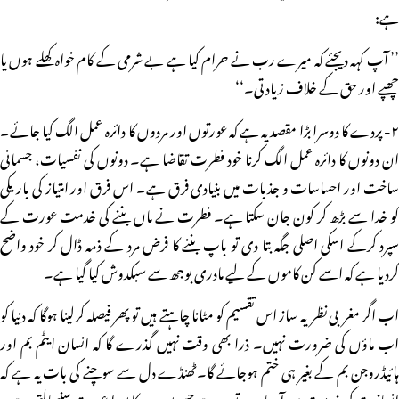
ہے:
’’ آپ کہہ دیجئے کہ میرے رب نے حرام کیا ہے بے شرمی کے کام خواہ کھلے ہوں یا
چھپے اور حق کے خلاف زیادتی۔‘‘
۲- پردے کا دوسرا بڑا مقصد یہ ہے کہ عورتوں اور مردوں کا دائرہ عمل الگ کیا جائے۔
ان دونوں کا دائرہ عمل الگ کرنا خود فطرت تقاضا ہے۔ دونوں کی نفسیات، جسمانی
ساخت اور احساسات و جذبات میں بنیادی فرق ہے۔ اس فرق اور امتیاز کی باریکی
کو خدا سے بڑھ کر کون جان سکتا ہے۔ فطرت نے ماں بننے کی خدمت عورت کے
سپرد کرکے اسکی اصلی جگہ بتا دی تو باپ بننے کا فرض مرد کے ذمہ ڈال کر خود واضح
کردیا ہے کہ اسے کن کاموں کے لیے مادری بوجھ سے سبکدوش کیا گیا ہے۔
اب اگر مغربی نظریہ ساز اس تقسیم کو مٹانا چاہتے ہیں تو پھر فیصلہ کرلینا ہوگا کہ دنیا کو
اب ماؤں کی ضرورت نہیں۔ ذرا بھی وقت نہیں گذرے گا کہ انسان ایٹم بم اور
ہائیڈروجن بم کے بغیر ہی ختم ہوجائے گا۔ٹھنڈے دل سے سوچنے کی بات یہ ہے کہ
انسانیت کی خدمت میں آدھا حصہ تو وہ ہے جسے پورے کا پورا عورت سنبھالتی ہے۔