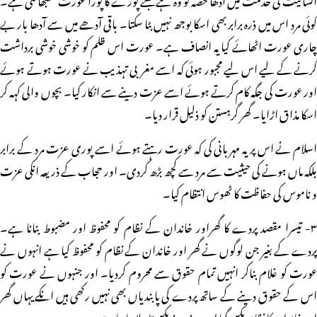
کوئی مرد اس میں ذرہ برابر بھی اسکا بوجھ نہیں بٹا سکتا۔ باقی آدھے میں سے آدھا بار بے
چاری عورت اٹھائے کیا یہ انصاف ہے۔ عورت اس ظلم کو خوشی خوشی برداشت
کرنے کے لیے اس لیے مجبور ہوئی کہ اسے مغربی تہذیب نے عورت ہوتے ہوئے
اور عورت کی جگہ کام کرتے ہوئے اسے عزت دینے سے انکار کیا۔ بچوں والی کہہ کر
اسکا مذاق اڑایا۔ گھر گرہستن کو ذلیل قرار دیا۔
اسلام نے اس پر یہ مہربانی کی کہ عورت رہتے ہوئے اسے پوری عزت مرد کے برابر
بلکہ ماں ہونے کی حیثیت سے مرد سے کچھ بڑھ کردی۔ اور حجاب کے ذریعہ انکی عزت
و ناموس کی حفاظت کا ٹھوس انتظام کیا۔
۳- تیسرا مقصد پردے کا گھراور خاندان کے نظام کو محفوظ اور مضبوط بنانا ہے۔
پردے کے بغیر جن لوگوں نے گھر اور خاندان کے نظام کو محفوظ کیا ہے انہوں نے
عورت کو غلام بناکر انہیں تمام حقوق سے محروم کردیا۔ اور جنہوں نے عورت کو
اس کے حقوق دینے کے ساتھ پردے کی پابندیاں بھی نہیں رکھی ہیں انکے یہاں گھر
اور خاندان کا نظام بکھر گیا اور روز بروز بکھرتا چلا جارہا ہے۔