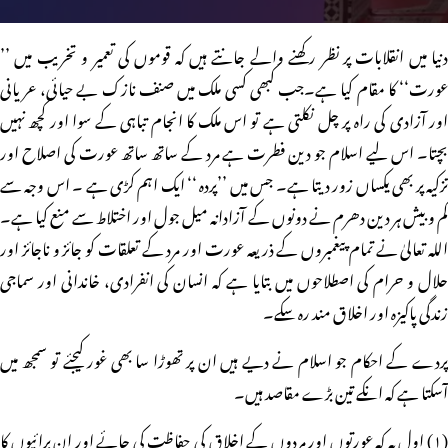
دنیا میں انقلابات پر نظر رکھنے والے جانتے ہیں کہ قوموں کی تعمیر و تخریب میں ’’
عورت‘‘ کا مقام کیا ہے۔جب کبھی کسی ملک میں صنف نازک بے حیائی، عریانی
اور آزادی کی راہ پر چل نکلتی ہے تو اس ملک کا انجام تباہی کے سوا اور کچھ نہیں
بچتا۔ اس لیے اسلام جو دین فطرت ہے مرد کے ساتھ ساتھ عورت کی اصلاح اور
تزکیہ پر بھی یکساں زور دیتا ہے۔ جس میں ’’پردہ ‘‘ ایک اہم کڑی ہے ۔ اس وجہ سے
کم و بیش ہر دین دھرم نے دونوں کے آزادانہ میل جول اور اختلاط سے منع کیا ہے۔
اللہ تعالیٰ نے تمام پیغمبروں کے ذریعہ عورت اور مرد کے تعلقات کو جائز و ناجائز اور
حلال و حرام کی اصطلاحوں میں بتایا ہے کہ انسان کی انفرادی، خاندانی اور سماجی
زندگی پاکیزہ اور اخلاق مند رہ سکے۔
پردے کے احکام جو اسلام نے دیے ہیں ان پر تھوڑا سا بھی غور کیجئے تو سمجھ میں
آسکتا ہے کہ انکے تین بڑے مقاصد ہیں۔
(۱) اول یہ کہ عورتوں اور مردوں کے اخلاق کی حفاظت کی جائے اور ان برائیوں کا