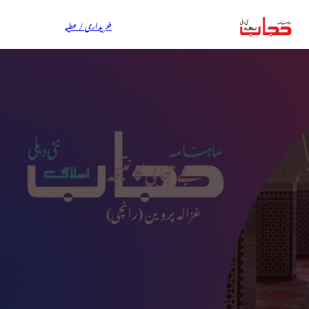
خریداری / عطیہ
بے حجابی کا نتیجہ
غزالہ پروین (رانچی)