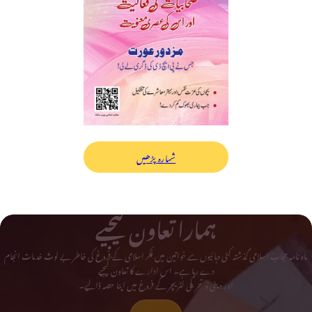
شمارہ پڑھیں
ہمارا تعاون کیجیے
ماہ نامہ حجاب اسلامی گذشتہ کئی دہائیوں سے خواتین میں فکر اسلامی کے فروغ کی خاطر بے لوث خدمات انجام
دے رہا ہے۔ اس ادارے کا تعاون کیجیے
اور دینی و تحریکی لٹریچر کے فروغ میں اپنا حصہ ڈالیے۔