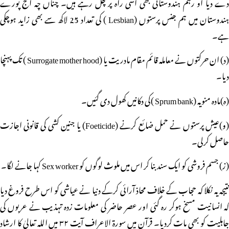
دے دیا او رہم ہندوستانی بھی اسی راہ پر چل رہے ہیں۔ چناں چہ آج پورے
ہندوستان میں ہم جنس پرستوں (Lesbian ) کی تعداد 25 لاکھ سے بھی زاید ہوچکی
ہے۔
(د) ان حرکتوں نے معاملہ قائم مقام مادریت یا (Surrogate mother hood ) تک پہنچا
دیا۔
(ہ)مادہ منویہ (Sprum bank )کی دکانیں کھول دی گئیں۔
(و)عیش پرستوں نے حمل ضائع کرنے (Foeticide) یا جنین کشی کی قانونی اجازت
حاصل کرلی۔
(ز) جسم فروشی کو ایک سند بنا کر اس میں ملوث لوگوں کو Sex worker کہا جانے لگا۔
نتیجہ یہ نکلا کہ حجاب کے خلاف محاذ آرائی کرکے دنیا نے عیاشی کو اس طرح فروغ دیا
کہ انسانیت مسخ ہوکر رہ گئی اور عصر حاضر کی معلومات زدہ تہذیب نے عربوں کی
جاہلیت کو بھی مات کردیا۔ قرآن میں سورۃ الاعراف آیت ۳۲ میں اللہ تعالیٰ کا ارشاد