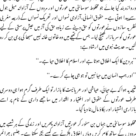
دروازہ بند کیا جائے جو مخلوط سوسائٹی میں عورتوں اور مردوں کے آزادانہ میل جول
سے پیدا ہوتی ہے۔ حقوق انسانی،آزادی نسواں اور تحریک نسواں کے ذریعہ مغربی
نظریہ سازوں نے عورتوں کو حق دینے سے زیادہ حق کی آڑ میں عیش پرستی کے لیے
عورتوں کو سربازار کھینچ لیا۔ جس کے نتیجے میں وہ خاتون خانہ نہیں سبھا کی پری بن کر رہ
گئیں۔ حدیث نبوی میں ارشاد ہے:
’’ہر دین کا ایک اخلاق ہوتا ہے اور اسلام کا اخلاق حیا ہے۔‘‘
’’اور جب انسان میں حیا نہیں تو جو جی چاہے کرے۔‘‘
نتیجہ یہ ہوا کہ بے حیائی، عیاشی اور عریانیت کا بازار تو ایک طرف گرم ہوا ہی دوسری
طرف عورتوں کے حقوق اور اختیار و اقتدار میں ساجھے داری کے نام پر اسے
بازاری اشتہار اور بکاؤ مال بنا دیا گیا۔
مخلوط سوسائٹی میں جہاں بن سنور کر عورتیں آزادانہ پھریں اور زندگی کے ہر شعبے میں
مردوں کے ساتھ کام کریں وہاں اخلاق بگڑنے سے کیسے بچ سکتا ہے۔ جنسی جرائم