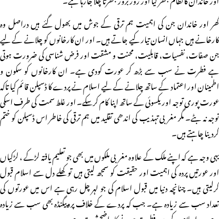
گھر اور خاندان جن کی اہمیت ہم ترقی کے جوش میں بھول گئے ہیں دراصل وہ
کارخانے ہیں جہاں انسان تیار کیے جاتے ہیں۔ اور ان کارخانوں کو چلانے کے لیے
جن صفات، نفسیات، قابلیت، محنت و مشقت اور فرض شناسی کی ضرورت ہوتی
ہے فطرت نے سب سے بڑھ کر عورت کودی ہے۔ ان کارخانوں کو سکون و
اطمینان اور اعتماد کے ساتھ چلانے کے لیے اسلام نے پردے کا ڈسپلن قائم کیا تاکہ
عورت پوری توجہ اور یکسوئی کے ساتھ اپنا کام کرسکے۔ اور غلط سمت کی طرف اسکی
توجہ نہ بٹے۔ مگر مغربی تہذیب کی اندھی تقلید میں ہم ترقی کی خاطر اس ڈسپلن کو ختم
کردینا چاہتے ہیں۔
یہی وجہ ہے کہ اپنے ملک کے علاوہ مغربی ملکوں میں بھی جو تعلیم یافتہ لڑکے ، لڑکیاں
اور عورتیں پردہ کی اہمیت اور حقیقت کو سمجھ لیتی ہیں تو کھلے دل سے اسلام قبول
کرلیتی ہیں۔ چنانچہ دنیا میں قبول اسلام کی جو لہر چل رہی ہے اس میں عورتوں کی
تعداد سب سے زیادہ ہے۔ جب کہ پردے کے خلاف پروپیگنڈہ بھی سب سے زیادہ
ہے۔ یہ اسلام کے دین فطرت ہونے کا واضح ثبوت ہے۔