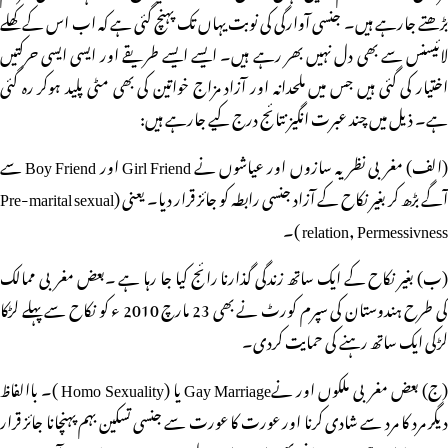
بڑھتے جارہے ہیں۔ جنسی آوارگی کی نوبت یہاں تک پہنچ گئی ہے کہ اب اس کے کھلے
لائیسنس سے بھی دل نہیں بھر رہے ہیں۔ ایسے ایسے طریقے اور ایسی ایسی حرکتیں
اختیار کی گئی ہیں جس میں ملحدانہ اور آزاد مزاج خواتین کی بھی مٹی پلید ہوکر رہ گئی
ہے۔ ذیل میں چند عبرت انگیز نتائج درج کیے جارہے ہیں:
(الف) مغربی نظریہ سازوں اور عیاشوں نے Girl Friend اور Boy Friend سے
آگے بڑھ کر بغیر نکاح کے آزاد جنسی رابطہ کو جائز قرار دیا۔ یعنی (Pre-marital sexual
relation, Permessivness )۔
(ب) بغیر نکاح کے ایک ساتھ زندگی گذارنا رائج کیا جا رہا ہے ۔بعض مغربی ممالک
کی طرح ہندوستان کی سپرم کورٹ نے بھی 23 مارچ 2010 ء کو نکاح سے پہلے لڑکا
لڑکی ایک ساتھ رہنے کی حمایت کردی۔
(ج) بعض مغربی ملکوں اور نےGay Marriage یا (Homo Sexuality )۔ باالفاظ
دیگر مرد کا مرد سے شادی کرنا اور عورت کا عورت سے جنسی تسکین بہم پہنچانا جائز قرار