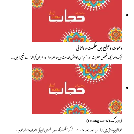
دعوت و تبلیغ میں حکمت و دانائی
ایک دفعہ ایک شخص حضرت ابراہیم ابن ادہمؒ کی خدمت میں حاضر ہوا اور عرض کیا کہ اے شیخ! میں…
ڈوورک (Douhg work)
خواتین چاہتی ہیں کہ لباس اور زیورات سے لے کر سنگھار تک، ہر شے میں ان کی انفرادیت او خوب…