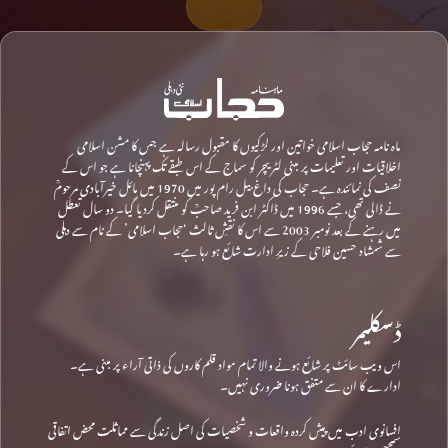
تعاون کیجیے
ماہ نامہ حجاب اسلامی خواتین اور لڑکیوں کا مقبول رسالہ ہے جس کا مشن اسلامی
اخلاقیات اور تعلیمات پر مبنی لٹریچر کو سماج کے اس طبقے تک پہنچانا ہے جو اس کے
نصف کی نمائندہ ہے۔ حجاب کی داغ بیل رام پور میں 1970 میں مائل خیرآبادی مرحومؒ
نے ڈالی تھی، جسے 1996 میں ڈاکٹر ابن فرید صاحبؒ کو منتقل کردیا گیا۔ دو سال تعطل
میں رہنے کے بعد نومبر 2003 سے اس کا نقشِ ثالث ‘حجاب اسلامی’ کے نام سے دہلی
سے شمشاد حسین فلاحی کے زیرِ ادارت شائع ہو رہا ہے۔
ڈسکلیمر
اس ویب سائٹ پر شائع ہونے والا تمام مواد قلم کاروں کی ذاتی آراء پر مبنی ہے۔
ادارے کا ان سے متفق ہونا ضروری نہیں۔
افسانوی ادب میں پیش کردہ واقعات و شخصیات کی اصل زندگی سے مماثلت محض اتفاقی