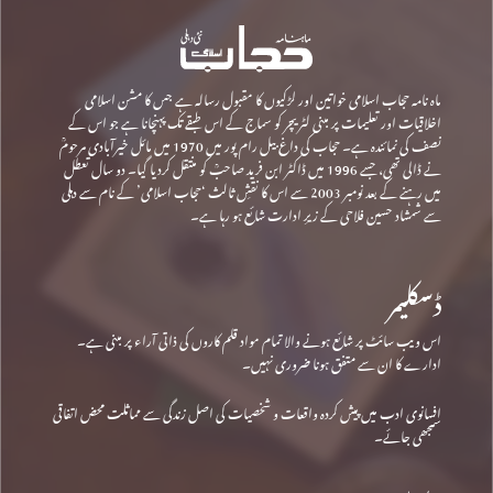
ماہ نامہ حجاب اسلامی خواتین اور لڑکیوں کا مقبول رسالہ ہے جس کا مشن اسلامی
اخلاقیات اور تعلیمات پر مبنی لٹریچر کو سماج کے اس طبقے تک پہنچانا ہے جو اس کے
نصف کی نمائندہ ہے۔ حجاب کی داغ بیل رام پور میں 1970 میں مائل خیرآبادی مرحومؒ
نے ڈالی تھی، جسے 1996 میں ڈاکٹر ابن فرید صاحبؒ کو منتقل کردیا گیا۔ دو سال تعطل
میں رہنے کے بعد نومبر 2003 سے اس کا نقشِ ثالث ‘حجاب اسلامی’ کے نام سے دہلی
سے شمشاد حسین فلاحی کے زیرِ ادارت شائع ہو رہا ہے۔
ڈسکلیمر
اس ویب سائٹ پر شائع ہونے والا تمام مواد قلم کاروں کی ذاتی آراء پر مبنی ہے۔
ادارے کا ان سے متفق ہونا ضروری نہیں۔
افسانوی ادب میں پیش کردہ واقعات و شخصیات کی اصل زندگی سے مماثلت محض اتفاقی
سمجھی جائے۔