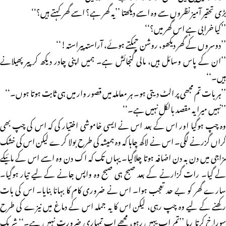
بڑی تحقیر آمیز نظروں سے وہ اسے دیکھتا ’’یہ گھر ہے؟ اسے گھر کہتے ہیں؟‘‘
’’کیا خرابی ہے اس گھر میں؟‘‘
’’دوسروں کے گھر دیکھو، روشن چمکتے ہوئے، آراستہ پیراستہ!‘‘
’’ان کے پاس وسائل ہیں، مالی گنجائش ہے۔ ہمیں اپنی چادر دیکھ کر پیر پھیلانے
ہیں۔‘‘
’’ہر بات تم مجھی پر الٹ دیتی ہو۔ ہر معاملہ میں قصور وار میں ہی ثابت ہوتا ہوں۔‘‘
’’نہیں میرا یہ مقصد بالکل نہیں ہے۔‘‘
وہ چپ ہوگیا اور اس کے بعد اس نے ایسی خاموشی اختیار کی کہ اس کی چپ بھی
گراں گزرنے لگی۔ اس نے لاکھ چاہا کہ وہ ہمیشہ کی طرح بولا کرے لیکن اس کی خشک
مزاجی میں دن بہ دن اضافہ ہوتا چلاگیا۔ یہاں تک کہ اک دن وہ اسے اس کے مائیکے
لے گیا۔ رات گزارنے کے بعد صبح ہی صبح وہ واپس جانے کے لیے تیار ہوگیا۔
سارے گھر کو بے حد تعجب ہوا۔ اس نے ضروری کام کا بہانا بنایا۔ اس کی بات
رکھنے کے لیے وہ چپ رہی، لیکن اس کا یہ جملہ اس کے دماغ میں نیزے کی طرح
سوراخ کرتا رہا ’’تم اب یہیں رہو، مجھے اب تمہاری ضرورت نہیں ہے۔‘‘ شریک