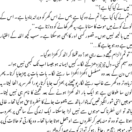
’’میں نے کیا کیا ہے؟‘‘
’’تم نے کیا کیا ہے؟ تم نے وہ کیا ہے جس نے اس گھر کو ویرانہ بنادیا ہے۔ اس کے
کونے کونے میں موت کا سناٹا ہے، یہ گھر کھانے کو دوڑتا ہے۔‘‘
’’میں بانجھ نہیں ہوں۔ قصور کسی اور کا بھی ہوسکتا ہے۔ سب کچھ اللہ کے اختیار
میں ہے وہ جو چاہے گا…‘‘
’’تو تم الزام مجھے دے رہی ہو؟ وہ تلملا کر اٹھ کر کھڑا ہوگیا۔
وہ سہم گئی۔ دل تیز تیز دھڑکنے لگا۔ کہیں ایسا نہ ہو جیسا اب تک کبھی نہیں ہوا۔
اس دن کے بعد وہ مسلسل اکھڑا اکھڑا سا رہنے لگا۔ بات بات پر چڑجایا کرتا۔ پھر
زیادہ تر وہ گھر سے غائب رہنے لگا، پوچھنے پر بھڑک جایا کرتا، پورا گھر سر پر اٹھا لیتا۔ یہ
کون سا طوفان ہے جو ایک بار اٹھ کھڑا ہونے کے بعد تھمنے کا نام ہی نہیں لیتا۔
موجیں اتنی شور انگیز تھیں کہ پتوار ہاتھ سے چھوٹ جانے کا خطرہ لاحق ہوگیا تھا۔ خالی
ہاتھ تو ان خطرناک موجوں سے نہیں لڑا جاسکتا۔ ایک زندگی کے ساتھی پر بھروسہ
ہوتا ہے تو وہ تو منہ پھیر کر نظروں سے اوجھل ہوتا جارہا تھا۔ وہ پکارتی تو حالات کی پر
شور موجیں بیچ میں حائل ہوکر آواز کو بے صدا کردیتیں۔