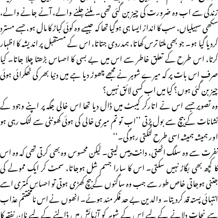
زندگی سے اب وہ ضرورت کی چیز بن گئی تھی۔ ملنے جلنے والے، آنے جانے والے،
سکھی سہیلیاں، سب کا انداز ایسا ہی ہوگیا تھا کہ جیسے وہ کوئی کباڑ کا مال ہو، جسے مسترد
کردیا گیا ہو۔ جو بھی ملتا ترس کھاتا، ہمدردی جتاتا، اس کے مستقبل پر اندیشہ کا اظہار
کرتا، اس طرح کے تعلق خاطر سے اس میں بے بسی کا احساس بڑھتا چلا جاتا۔ کیا
صرف اس بات پر کہ میرے شوہر نے مجھے چھوڑ دیا ہے میں دنیا بھر کی ٹھکرائی ہوئی
چیز بن گئی ہوں؟ کیا میں اب کسی لائق نہیں؟
وہ تصویر جسے اس نے اتارکر کیبٹ میں ڈال دیا تھا اس خالی جگہ پر اپنے وجود کے
نشانات کے بیچ سے بول پڑتی ’’اب تو تم میری خالی کی ہوئی کھونٹی سے لٹک رہی ہو
اور ہمیشہ ہمیشہ اسی طرح لٹکتی رہوگی۔‘‘
نفرت سے وہ سلگ اٹھتی، دانت پیس لیتی۔ لیکن محسوس وہ بھی کرتی تھی کہ وہ اس
کا کچھ بھی بگاڑ نہیں سکتی۔ اس کا سارا جسم شل ہوجاتا، سمٹ کر ایک ممولے کی
جتنی ہوجاتی خاص طور سے جب وہ ساگنوں کے بیچ کھڑی ہوتی تو احساسِ کمتری اسے
انتہائی پستہ قد کردیتا۔ والدین بے حد فکر مند ہوئے۔ انھوں نے اس نامختتم عذاب
سے نجات دلانے کے لیے اس کے شوہر کو آزمائش میں ڈالنے کے لیے نان نفقہ کا