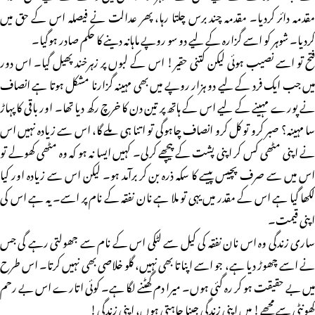
مقدمہ دائر کردیا۔ مقدمہ چند برس چلتا رہا، پھر عدالت نے فیصلہ اس کے حق میں
کردیا۔ شوہر کو اسے گزارہ کے لیے دو سو روپے ماہانہ دینے کا حکم صادر ہوگیا۔
فتح تو اسے نصیب ہوئی لیکن کتنی حقیر! اس کے لبوں پر زہرخند پھیل گیا۔ اس دور
میں جب ایک فرد کے لیے دو ہزار روپے میں بھی مہینہ گزارنا مشکل ہوتا ہے انصاف
نے پورے مہینے کے لیے اس کے ہاتھ پر تین دن کا خرچ رکھ دیا تھا۔ اور باقی کا پہاڑ
سا مہینہ؟ صبر کرو تو کل کرو انصاف چاہوگی تو اتنا ہی ملے گا، اس سے زیادہ نہیں اس
نے اپنی مٹھی کس کر اپنی پشت کے پیچھے کرلی۔ کہیں ایسا نہ ہو کہ وہ مٹھی کھولے تو
اس میں سے صرف پچیس پیسے کا سکہ ذرہ بن کر برآمد ہو۔ لیکن اس سے زیادہ اور کیا
لکھا گیا ہے اس کے مقدر میں یہی تو ملا ہے نان نفقہ کے نام پر اسے۔ یہ ہے اس کی
اپنی قیمت۔
ساری زندگی وہ اس نان نفقہ کی کیل سے لٹکی اس کے نام سے جھولتی رہے گی جس
نے اسے چھوڑ دیا ہے، جو اسے اپناتا بھی نہیں، گلو خلاصی بھی نہیں کرتا۔ اس طرح
میں بے حقیقت ہو کر رہ گئی ہوں۔ میرا دم گھٹنے لگا ہے۔ کوئی اتارے اس بے رحم
کھونٹی سے مجھے! میں اپنی زندگی جینا چاہتی ہوں، اپنی زندگی!