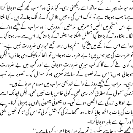
وہ سپاٹ چہرے کے ساتھ اسے دیکھتی رہی۔ کیا بتاتی وہ؟ سب کچھ کیسے ہوجایا کرتا
ہے؟ جب ہوجاتا ہے تو لوگ اس کی وجہیں تلاش کرنے لگ جاتے ہیں۔ کیا ملتا
ہے اس جستجو میں انھیں؟ حسرتیں، ملامتیں، کدورتیں! وہ سراب کے پیچھے دوڑنے
لگا۔ جتنا وہ آگے بڑھتا گیا جھلمل چمکتا ہوا چشمہ آگے بڑھتا گیا، اس سے دور ہوتا گیا۔
وہ اسے اس کے مائکے میں پٹخ گیا، ’’تم یہاں رہو، مجھے تمہاری ضرورت نہیں ہے۔‘‘
تو ضرورت کی چیز ہوں میں؟ بے ضرورت ہوجاؤں تو اٹھا کر پھینک دی جاؤں؟ لیکن
یہ کون طے کرے گا کہ کب میری ضرورت ہوجاتی ہے اور کب میں بے ضرورت
ہوجاتی ہوں؟ اس نے تصویر کے سامنے کھڑی ہوکر سوال کیا۔ تصویر بے توجہ
رہی۔ سراب کے پیچھے دوڑنے والے خود بھی سراب میں معدوم ہوجاتے ہیں۔
زندگی معمول کے مطابق گزر رہی تھی۔ کوئی خاص بات نہیں تھی، لیکن اچانک اسے
بے طوفان زندگی سے الجھن ہونے لگی۔ وہ چھوٹی چھوٹی باتوں پر چڑجایا کرتا۔ بے
بات کی بات پر الجھ جایا کرتا۔ وہ سمجھانے کی کوشش کرتی تو اس کی انا کو ٹھیس لگتی
اور آپے سے باہر ہوجایاکرتا۔
’’مجھے سکون چاہیے سکون! تم نے میرا جینا اجیرن کردیاہے۔‘‘