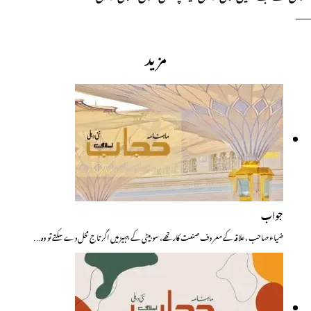
——
مزید
جواب
ضیاء صاحب ،علاقہ کے معروف صنعت کار تھے، سو بیٹی کے جہیز میں اگر تاج محل دے سکتے تو وہ…