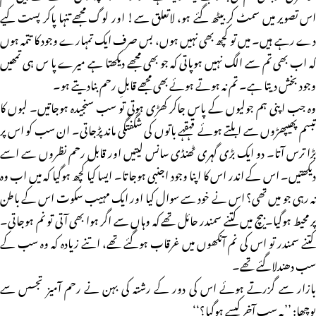
اس تصویر میں سمٹ کر بیٹھ گئے ہو، لاتعلق سے! اور لوگ مجھے تنہا پاکر پست کیے
دے رہے ہیں۔ میں تو کچھ بھی نہیں ہوں، بس صرف ایک تمہارے وجود کا تتمہ ہوں
کہ اب بھی تم سے الگ نہیں ہوپاتی کہ جو بھی مجھے دیکھتا ہے میرے پا س ہی تمھیں
وجود بخش دیتا ہے۔ تم نہ ہوتے ہوئے بھی مجھے قابلِ رحم بنادیتے ہو۔
وہ جب اپنی ہم جولیوں کے پاس جاکر کھڑی ہوتی تو سب سنجیدہ ہوجاتیں۔ لبوں کا
تبسم پھیپھڑوں سے ابلتے ہوئے قہقہے باتوں کی شگفتگی ماند پڑجاتی۔ ان سب کو اس پر
بڑا ترس آتا۔ دو ایک بڑی گہری ٹھنڈی سانس لیتیں اور قابل رحم نظروں سے اسے
دیکھتیں۔ اس کے اندر اس کا اپنا وجود اجنبی ہوجاتا۔ ایسا کیا کچھ ہوگیا کہ میں اب وہ
نہ رہی جو میں تھی؟ اس نے خود سے سوال کیا اور ایک مہیب سکوت اس کے باطن
پر محیط ہوگیا۔ بیچ میں کتنے سمندر حائل تھے کہ وہاں سے اگر ہوا بھی آتی تو نم ہوجاتی۔
کتنے سمندر تو اس کی نم آنکھوں میں غرقاب ہوگئے تھے، اتنے زیادہ کہ وہ سب کے
سب دھندلاگئے تھے۔
بازار سے گزرتے ہوئے اس کی دور کے رشتہ کی بہن نے رحم آمیز تجسس سے
پوچھا: ’’یہ سب آخر کیسے ہوگیا؟‘‘