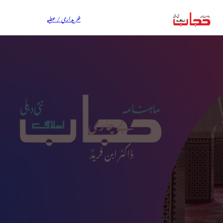
خریداری / عطیہ
بے چاری
ڈاکٹر ابن فریدؒ