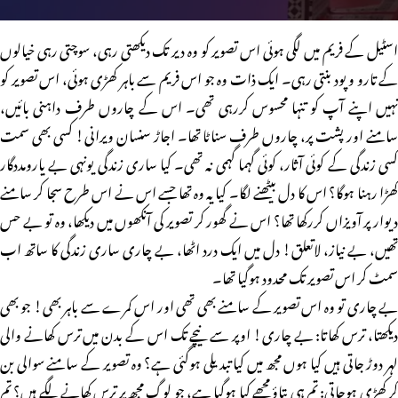
اسٹیل کے فریم میں لگی ہوئی اس تصویر کو وہ دیر تک دیکھتی رہی، سوچتی رہی خیالوں
کے تارو و پود بنتی رہی۔ ایک ذات وہ جو اس فریم سے باہر کھڑی ہوئی، اس تصویر کو
نہیں اپنے آپ کو تنہا محسوس کررہی تھی۔ اس کے چاروں طرف داہنی بائیں،
سامنے اور پشت پر، چاروں طرف سناٹا تھا۔ اجاڑ سنسان ویرانی! کسی بھی سمت
کسی زندگی کے کوئی آثار، کوئی گہما گہمی نہ تھی۔ کیا ساری زندگی یونہی بے یارومددگار
کھڑا رہنا ہوگا؟ اس کا دل بیٹھنے لگا۔ کیا یہ وہ تھا جسے اس نے اس طرح سجا کر سامنے
دیوار پر آویزاں کررکھا تھا؟ اس نے گھور کر تصویر کی آنکھوں میں دیکھا، وہ تو بے حس
تھیں، بے نیاز، لاتعلق! دل میں ایک درد اٹھا، بے چاری ساری زندگی کا ساتھ اب
سمٹ کر اس تصویر تک محدود ہوگیا تھا۔
بے چاری تو وہ اس تصویر کے سامنے بھی تھی اور اس کمرے سے باہر بھی! جو بھی
دیکھتا، ترس کھاتا: بے چاری! اوپر سے نیچے تک اس کے بدن میں ترس کھانے والی
لہر دوڑ جاتی ہیں کیا ہوں مجھ میں کیا تبدیلی ہوگئی ہے؟ وہ تصویر کے سامنے سوالی بن
کر کھڑی ہوجاتی: تم ہی بتاؤ مجھے کیا ہوگیا ہے، جو لوگ مجھ پر ترس کھانے لگے ہیں؟ تم