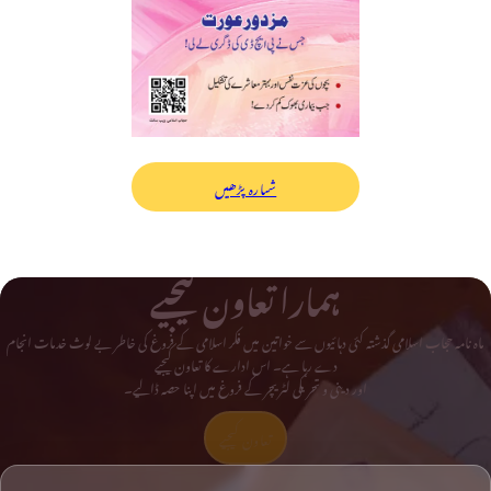
شمارہ پڑھیں
ہمارا تعاون کیجیے
ماہ نامہ حجاب اسلامی گذشتہ کئی دہائیوں سے خواتین میں فکر اسلامی کے فروغ کی خاطر بے لوث خدمات انجام
دے رہا ہے۔ اس ادارے کا تعاون کیجیے
اور دینی و تحریکی لٹریچر کے فروغ میں اپنا حصہ ڈالیے۔
تعاون کیجیے