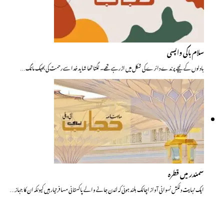
سلام باکی واپسی
بادلوں کے نیچے پرندے دائرے کی شکل میں اڑ رہے تھے۔ لگتا تھا شاید خدا سے رحمت کی بھیک مانگ…
سمندر میں قطرہ
ایک نہایت دلکش نسوانی آواز اچانک بلند ہوئی کہ لندن جانے والے پاکستانی مسافر تیار ہیں کیونکہ ان کا جہاز…