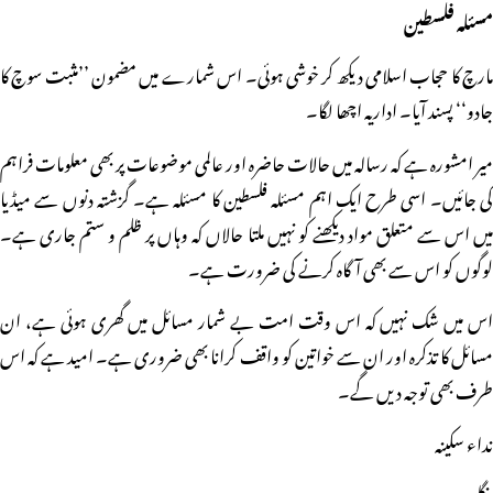
مسئلہ فلسطین
مارچ کا حجاب اسلامی دیکھ کر خوشی ہوئی۔ اس شمارے میں مضمون ’’مثبت سوچ کا
جادو‘‘ پسند آیا۔ اداریہ اچھا لگا۔
میر امشورہ ہے کہ رسالہ میں حالات حاضرہ اور عالمی موضوعات پر بھی معلومات فراہم
کی جائیں۔ اسی طرح ایک اہم مسئلہ فلسطین کا مسئلہ ہے۔ گزشتہ دنوں سے میڈیا
میں اس سے متعلق مواد دیکھنے کو نہیں ملتا حالاں کہ وہاں پر ظلم و ستم جاری ہے۔
لوگوں کو اس سے بھی آگاہ کرنے کی ضرورت ہے۔
اس میں شک نہیں کہ اس وقت امت بے شمار مسائل میں گھری ہوئی ہے، ان
مسائل کا تذکرہ اور ان سے خواتین کو واقف کرانا بھی ضروری ہے۔ امید ہے کہ اس
طرف بھی توجہ دیں گے۔
نداء سکینہ
بنگلور