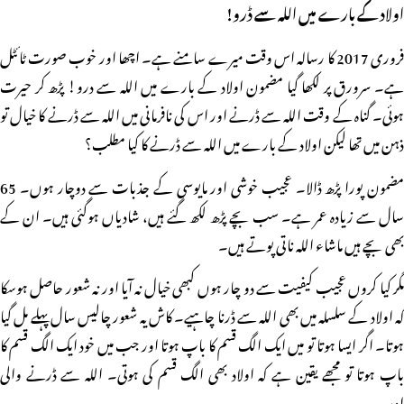
اولاد کے بارے میں اللہ سے ڈرو!
فروری 2017 کا رسالہ اس وقت میرے سامنے ہے۔ اچھا اور خوب صورت ٹائٹل
ہے۔ سرورق پر لکھا گیا مضمون اولاد کے بارے میں اللہ سے درو! پڑھ کر حیرت
ہوئی۔ گناہ کے وقت اللہ سے ڈرنے اور اس کی نافرمانی میں اللہ سے ڈرنے کا خیال تو
ذہن میں تھا لیکن اولاد کے بارے میں اللہ سے ڈرنے کا کیا مطلب؟
مضمون پورا پڑھ ڈالا۔ عجیب خوشی اور مایوسی کے جذبات سے دوچار ہوں۔ 65
سال سے زیادہ عمر ہے۔ سب بچے پڑھ لکھ گئے ہیں، شادیاں ہوگئی ہیں۔ ان کے
بھی بچے ہیں ماشاء اللہ ناتی پوتے ہیں۔
مگر کیا کروں عجیب کیفیت سے دو چار ہوں کبھی خیال نہ آیا اور نہ شعور حاصل ہوسکا
کہ اولاد کے سلسلہ میں بھی اللہ سے ڈرنا چاہیے۔ کاش یہ شعور چالیس سال پہلے مل گیا
ہوتا۔ اگر ایسا ہوتا تو میں ایک الگ قسم کا باپ ہوتا اور جب میں خود ایک الگ قسم کا
باپ ہوتا تو مجھے یقین ہے کہ اولاد بھی الگ قسم کی ہوتی۔ اللہ سے ڈرنے والی
اور۔۔۔