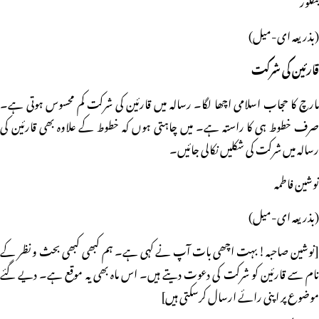
(بذریعہ ای-میل)
قارئین کی شرکت
مارچ کا حجاب اسلامی اچھا لگا۔ رسالہ میں قارئین کی شرکت کم محسوس ہوتی ہے۔
صرف خطوط ہی کا راستہ ہے۔ میں چاہتی ہوں کہ خطوط کے علاوہ بھی قارئین کی
رسالہ میں شرکت کی شکلیں نکالی جائیں۔
نوشین فاطمہ
(بذریعہ ای-میل)
[نوشین صاحبہ! بہت اچھی بات آپ نے کہی ہے۔ ہم کبھی کبھی بحث و نظر کے
نام سے قارئین کو شرکت کی دعوت دیتے ہیں۔ اس ماہ بھی یہ موقع ہے۔ دیے گئے
موضوع پر اپنی رائے ارسال کرسکتی ہیں]