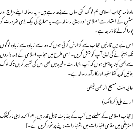
ماہ نامہ حجاب اسلامی ہم لوگ کئی سال سے پڑھ رہے ہیں۔ یہ رسالہ اپنے مزاج اور
مشن کے اعتبار سے اصلاحی اور دینی رسالہ ہے۔ یہ سماج کی ایک بڑی ضرورت کو
پورا کرنے کا ذریعہ ہے۔
اس لیے میں قارئین حجاب سے گزارش کرتی ہوں کہ وہ اسے زیادہ سے زیادہ لوگوں
تک پہنچانے کی اپنی آپ کوشش کریں۔ اسی طرح میں حجاب اسلامی کے ذمہ داروں
سے بھی کہنا چاہتی ہوں کہ آپ اخبارات وغیرہ میں بھی اس کی تشہیر کریں تاکہ لوگ
جانیں کہ یہ کتنا مفید اور کار آمد رسالہ ہے۔
عالیہ بنت مسیح الرحمن فیضی
ارے ہلی( کرناٹک)
[حجاب اسلامی کے سلسلے میں آپ کے جذبات قابل قدر ہیں، ہم آئندہ اپنی مارکیٹنگ
اسٹریٹجی میں مقامی اخبارات میں اشتہارات دینے پر غور کریں گے۔]