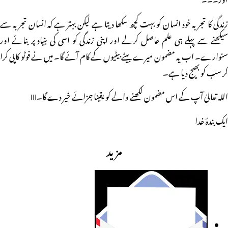
زندگی کا تجربہ خود انسان کو بہت کچھ سکھا دیتا ہے لیکن بہتر ہے کہ انسان تجربہ سے
سیکھنے سے پہلے ہی علم حاصل کرلے اور اپنی زندگی کو اسی کی بنیاد پر بنائے اور
سنوارے۔ اب یہ مضمون میرے بیٹے بیٹیوں کے کام آئے گا۔ میں نے فوٹو کاپی کرا
کر سب کو بھیج دیا ہے۔
اللہ تعالیٰ آپ کے اس مضمون لکھنے والے کو یقینا جزائے خیر دے گا۔lll
ایک بندۂ خدا
مزید