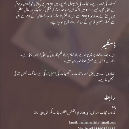
نصف کی نمائندہ ہے۔ حجاب کی داغ بیل رام پور میں 1970 میں مائل خیرآبادی مرحومؒ
نے ڈالی تھی، جسے 1996 میں ڈاکٹر ابن فرید صاحبؒ کو منتقل کردیا گیا۔ دو سال تعطل
میں رہنے کے بعد نومبر 2003 سے اس کا نقشِ ثالث ‘حجاب اسلامی’ کے نام سے دہلی
سے شمشاد حسین فلاحی کے زیرِ ادارت شائع ہو رہا ہے۔
ڈسکلیمر
اس ویب سائٹ پر شائع ہونے والا تمام مواد قلم کاروں کی ذاتی آراء پر مبنی ہے۔
ادارے کا ان سے متفق ہونا ضروری نہیں۔
افسانوی ادب میں پیش کردہ واقعات و شخصیات کی اصل زندگی سے مماثلت محض اتفاقی
سمجھی جائے۔
رابطہ
پتہ:
ماہ نامہ حجاب اسلامی، ڈی 50، ابوالفضل انکلیو، جامعہ نگر، نئی دہلی-25
Email: mahnamahijab@gmail.com
Mobile: +918860822483