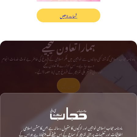
شمارہ پڑھیں
ہمارا تعاون کیجیے
ماہ نامہ حجاب اسلامی گذشتہ کئی دہائیوں سے خواتین میں فکر اسلامی کے فروغ کی خاطر بے لوث خدمات انجام
دے رہا ہے۔ اس ادارے کا تعاون کیجیے
اور دینی و تحریکی لٹریچر کے فروغ میں اپنا حصہ ڈالیے۔
تعاون کیجیے
ماہ نامہ حجاب اسلامی خواتین اور لڑکیوں کا مقبول رسالہ ہے جس کا مشن اسلامی
اخلاقیات اور تعلیمات پر مبنی لٹریچر کو سماج کے اس طبقے تک پہنچانا ہے جو اس کے