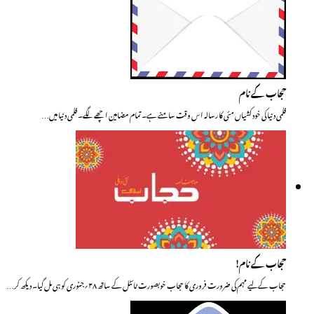
حجاب کے نام
فلمی دنیا کی خود کشیاں مئی کا رسالہ ا س وقت سامنے ہے۔ تمام مضامین اچھے لگے۔ فلمی دنیا میں…
حجاب کے نام!
حجاب کے لیے مہم کی ضرورت فروری کا حجاب خوبصورت ٹائٹل کے ساتھ ۲۸؍جنوری کو ہی مل گیا۔ دیکھ کر…