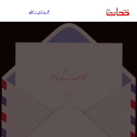
خریداری / عطیہ
حجاب کے نام
شرکاء