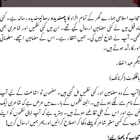
حجابِ اسلامی ہمارے گھر کے تمام افراد کا پ
پسندیدہ رسالہ
سندیدہ رسالہ ہے۔ کئی
ماہ قبل میں نے کئی مضامین ارسال کیے تھے۔ ان میں کئی نظمیں اور شاعری بھی
تھی۔ آپ نے شائع نہیں کی۔ ہمیں انتظار ہے۔ اس کے مضامین اچھے، معلوماتی
اور کارآمد ہوتے ہیں۔
بیگم عبد الغفار
باگلکوٹ (کرناٹک)
[آپ کے دو مضامین اور کئی نظمیں مل گئی ہیں۔ مضمون تو اشاعت کے لیے آپ
کے نام سے لگے ہوئے ہیں۔ البتہ نظموں کے بارے میں عرض ہے کہ شاعری ایک
فن ہے اور اس کے فنی تقاضے ہوتے ہیں۔ بہتر یہ ہے کہ آپ اپنی نظموں کو اپنے
قریب کے کسی معتبر شاعر کو پہلے دکھا کر اصلاح کرالیں اور پھر ہمیں ارسال کریں]
حجاب کو پھیلائیے!