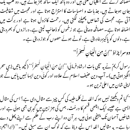
مصافحہ کرنے سے انگلیاں ملتی ہیں اور دو ہاتھ ایک ساتھ جڑ جاتے ہیں، دو قلب یک
جان ہوجاتے ہیں، جذبات و احساسات کا امتزاج ہوتا ہے اور محبت میں شفافیت
آتی ہے، محبت کی شعاعیں پھیلنے لگتی ہیں، رحمت کانزول ہوتا ہے اور برکت میں
اضافہ ہوتا ہے۔ مصافحہ وہ پٹّی ہے جو زخموں کو ڈھانپ لیتی ہے، دراڑوں کو بھردیتی
ہے، دلوں کو پاکیزہ بنادیتی ہے، ٹوٹے ہوئے حصوں کو جوڑ دیتی ہے۔
دوسرا پڑاؤ ’’اِنَّ مِنَ الْبَیَانِ لَسِحْراً‘‘
رسول کریمؐ نے یہ سچی بات ارشاد فرمائی:’’اِنَّ مِنَ الْبَیَانِ لَسِحْراً‘‘ (کچھ باتیں بڑی سحر
انگیز ہوتی ہیں)۔ آپ دین حنیف اسلام کے علاوہ اور کوئی دین ایسا نہیں پائیں گے جو
اپنی شان میں اعلیٰ ترین ہو۔
’’کیا تم دیکھتے نہیں ہو کہ اللہ نے کلمۂ طیبہ کی کس چیز سے مثال دی ہے؟ اس کی مثال
ایسی ہے جیسے ایک اچھی قسم کا درخت، جس کی جڑ زمین میں گہری جمی ہوئی ہے اور
شاخیں آسمان تک پہنچی ہوئی ہیں، ہر آن وہ اپنے رب کے حکم سے اپنے پھل دے
رہا ہے۔ یہ مثالیں اللہ اس لیے دیتا ہے کہ لوگ ان سے سبق لیں۔‘‘ (ابراہیم: