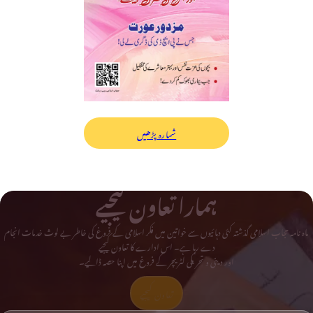
شمارہ پڑھیں
ہمارا تعاون کیجیے
ماہ نامہ حجاب اسلامی گذشتہ کئی دہائیوں سے خواتین میں فکر اسلامی کے فروغ کی خاطر بے لوث خدمات انجام
دے رہا ہے۔ اس ادارے کا تعاون کیجیے
اور دینی و تحریکی لٹریچر کے فروغ میں اپنا حصہ ڈالیے۔
تعاون کیجیے