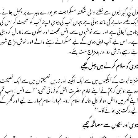
دل کی گہرائیوں سے نکلنے والی شگفتہ مسکراہٹ جو پورے چہرے پر پھیل جائے،
ایک گھنے سایے کی مانند ہوتی ہے جہاں آپ کی بیوی اپنے آپ کو سمیٹ کر اس کی
پناہ میں آجاتی ہے اور اسے خوشیوں سے، انس محبت اور سکون سے مالا مال کردیتی
ہے۔ اس لیے آپ اپنی بیوی کے لیے مسکراتے رہنے والے اور خوش مزاج شوہر
بنے رہیے، ترش رو اور بدمزاج مت بنئے۔
بیوی کو سلام کرنے میں پہل کیجیے
خزانۂ نبوت کے آبگینوں میں سے ایک آبگینہ اور زریں نصیحتوں میں سے ایک نصیحت
وہ ہے جو نبی کریمؐ نے اپنے خادم حضرت انسؓ کو فرمائی تھی: ’’اے انس! جب تم
اپنے گھر میں داخل ہو تو اہلِ خانہ کو سلام کرو۔ تمہارا سلام تمہارے لیے اور گھر کے
لیے برکت بن جائے گا۔‘‘
بیوی اور بچوں سے مصافحہ کیجیے