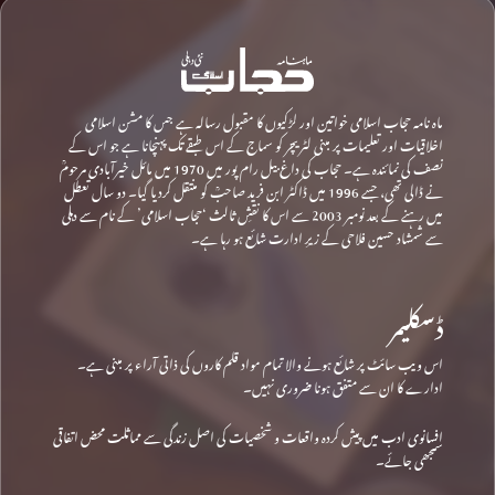
ماہ نامہ حجاب اسلامی خواتین اور لڑکیوں کا مقبول رسالہ ہے جس کا مشن اسلامی
اخلاقیات اور تعلیمات پر مبنی لٹریچر کو سماج کے اس طبقے تک پہنچانا ہے جو اس کے
نصف کی نمائندہ ہے۔ حجاب کی داغ بیل رام پور میں 1970 میں مائل خیرآبادی مرحومؒ
نے ڈالی تھی، جسے 1996 میں ڈاکٹر ابن فرید صاحبؒ کو منتقل کردیا گیا۔ دو سال تعطل
میں رہنے کے بعد نومبر 2003 سے اس کا نقشِ ثالث ‘حجاب اسلامی’ کے نام سے دہلی
سے شمشاد حسین فلاحی کے زیرِ ادارت شائع ہو رہا ہے۔
ڈسکلیمر
اس ویب سائٹ پر شائع ہونے والا تمام مواد قلم کاروں کی ذاتی آراء پر مبنی ہے۔
ادارے کا ان سے متفق ہونا ضروری نہیں۔
افسانوی ادب میں پیش کردہ واقعات و شخصیات کی اصل زندگی سے مماثلت محض اتفاقی
سمجھی جائے۔