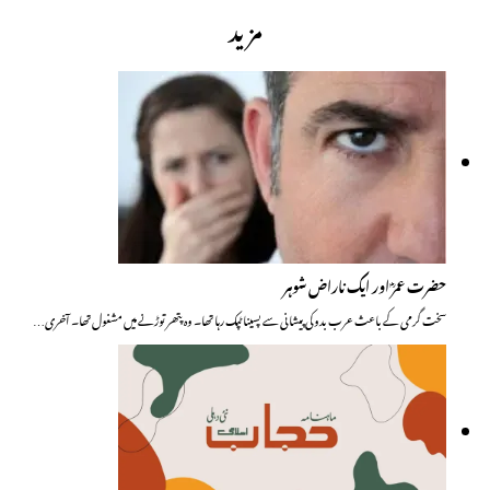
مزید
حضرت عمرؓ اور ایک ناراض شوہر
سخت گرمی کے باعث عرب بدو کی پیشانی سے پسینا ٹپک رہا تھا۔ وہ پتھر توڑنے میں مشغول تھا۔ آخری…