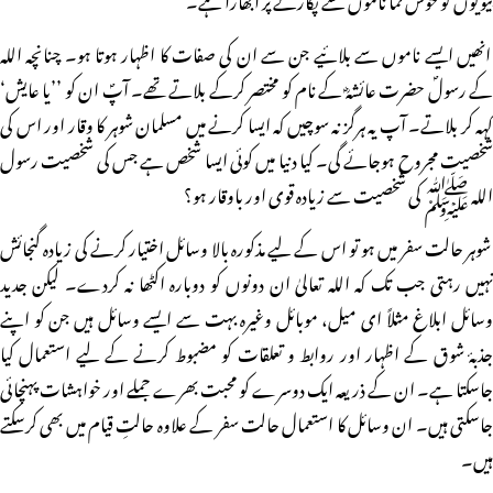
انھیں ایسے ناموں سے بلائیے جن سے ان کی صفات کا اظہار ہوتا ہو۔ چنانچہ اللہ
کے رسولؐ حضرت عائشہؓ کے نام کو مختصر کرکے بلاتے تھے۔ آپؐ ان کو ’’یا عایش‘
کہہ کر بلاتے۔ آپ یہ ہرگز نہ سوچیں کہ ایسا کرنے میں مسلمان شوہر کا وقار اور اس کی
شخصیت مجروح ہوجائے گی۔ کیا دنیا میں کوئی ایسا شخص ہے جس کی شخصیت رسول
اللہ ﷺ کی شخصیت سے زیادہ قوی اور باوقار ہو؟
شوہر حالت سفر میں ہو تو اس کے لیے مذکورہ بالا وسائل اختیار کرنے کی زیادہ گنجائش
نہیں رہتی جب تک کہ اللہ تعالیٰ ان دونوں کو دوبارہ اکٹھا نہ کردے۔ لیکن جدید
وسائل ابلاغ مثلاً ای میل، موبائل وغیرہ بہت سے ایسے وسائل ہیں جن کو اپنے
جذبۂ شوق کے اظہار اور روابط و تعلقات کو مضبوط کرنے کے لیے استعمال کیا
جاسکتا ہے۔ ان کے ذریعہ ایک دوسرے کو محبت بھرے جملے اور خواہشات پہنچائی
جاسکتی ہیں۔ ان وسائل کا استعمال حالت سفر کے علاوہ حالتِ قیام میں بھی کرسکتے
ہیں۔