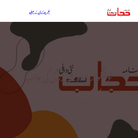
خریداری / عطیہ
خوشگوار ازدواجی زندگی کی جانب
ڈاکٹر سمیر یونس (ترجمہ:تنویر آفاقی)