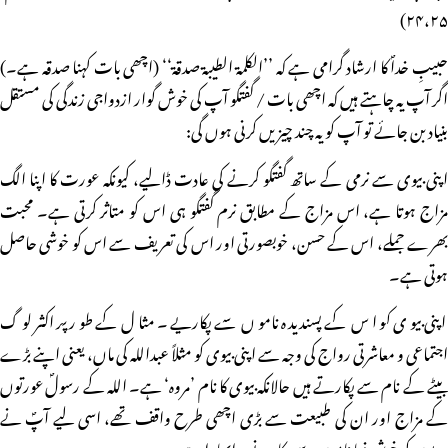
۲۴،۲۵)
حبیبِ خداؐ کا ارشاد گرامی ہے کہ ’’الکلمۃ الطیبۃ صدقۃ‘‘ (اچھی بات کہنا صدقہ ہے۔)
اگر آپ یہ چاہتے ہیں کہ اچھی بات / گفتگو آپ کی خوش گوار ازدواجی زندگی کی مستقل
بنیاد بن جائے تو آپ کو یہ چند چیزیں کرنی ہوں گی:
اپنی بیوی سے نرمی کے ساتھ گفتگو کرنے کی عادت ڈالیے، کیونکہ عورت کا اپنا الگ
مزاج ہوتا ہے، اس مزاج کے مطابق نرم گفتگو ہی اس کو متاثر کرتی ہے۔ محبت
بھرے جملے، اس کے حسن، خوبصورتی اور اس کی تعریف سے اس کو خوشی حاصل
ہوتی ہے۔
اپنی بیوی کو اس کے پسندیدہ ناموں سے پکاریے۔ مثال کے طور پر اکثر لوگ
اجتماعی و معاشرتی رواج کی وجہ سے اپنی بیوی کو مثلاً عبداللہ کی ماں، یعنی اپنے بڑے
بیٹے کے نام سے پکارتے ہیں حالانکہ بیوی کا نام ’مروہ‘ ہے۔ اللہ کے رسولؐ عورتوں
کے مزاج اور ان کی طبیعت سے بڑی اچھی طرح واقف تھے، اسی لیے آپؐ نے
بیویوں کو خوش نما ناموں سے پکارنے پر ابھارا ہے۔