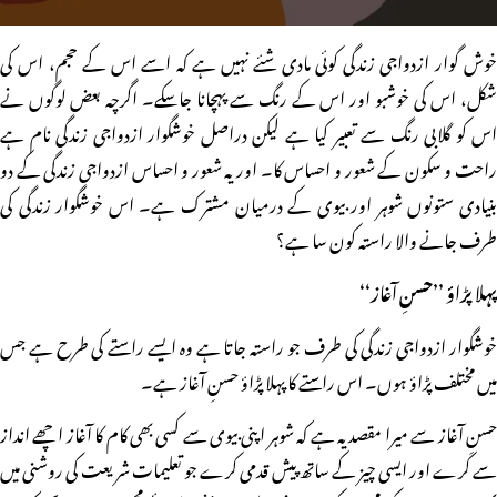
خوش گوار ازدواجی زندگی کوئی مادی شئے نہیں ہے کہ اسے اس کے حجم، اس کی
شکل، اس کی خوشبو اور اس کے رنگ سے پہچانا جاسکے۔ اگرچہ بعض لوگوں نے
اس کو گلابی رنگ سے تعبیر کیا ہے لیکن دراصل خوشگوار ازدواجی زندگی نام ہے
راحت و سکون کے شعور و احساس کا۔ اور یہ شعور و احساس ازدواجی زندگی کے دو
بنیادی ستونوں شوہر اور بیوی کے درمیان مشترک ہے۔ اس خوشگوار زندگی کی
طرف جانے والا راستہ کون سا ہے؟
پہلا پڑاؤ ’’حسنِ آغاز‘‘
خوشگوار ازدواجی زندگی کی طرف جو راستہ جاتا ہے وہ ایسے راستے کی طرح ہے جس
میں مختلف پڑاؤ ہوں۔ اس راستے کا پہلا پڑاؤ حسنِ آغاز ہے۔
حسنِ آغاز سے میرا مقصد یہ ہے کہ شوہر اپنی بیوی سے کسی بھی کام کا آغاز اچھے انداز
سے کرے اور ایسی چیز کے ساتھ پیش قدمی کرے جو تعلیمات شریعت کی روشنی میں