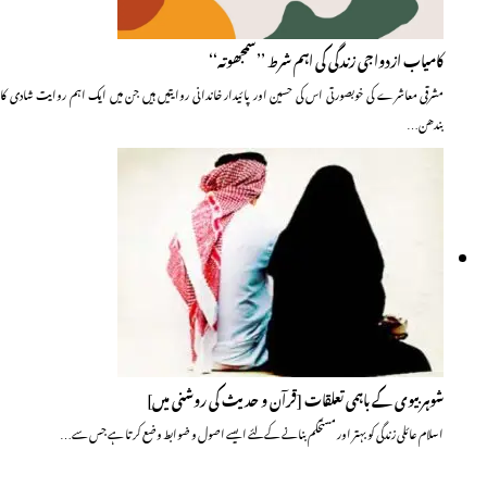
کامیاب ازدواجی زندگی کی اہم شرط ’’سمجھوتہ‘‘
مشرقی معاشرے کی خوبصورتی اس کی حسین اور پائیدار خاندانی روایتیں ہیں جن میں ایک اہم روایت شادی کا
بندھن…
شوہر بیوی کے باہمی تعلقات [قرآن و حدیث کی روشنی میں]
اسلام عائلی زندگی کو بہتر اور مستحکم بنانے کے لئے ایسے اصول و ضوابط وضع کر تا ہے جس سے…