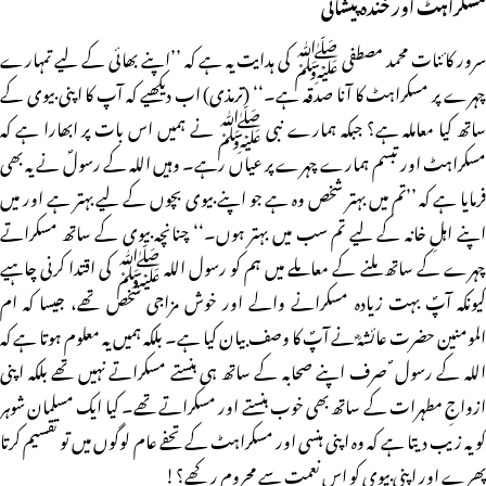
مسکراہٹ اور خندہ پیشانی
سرور کائنات محمد مصطفی ﷺ کی ہدایت یہ ہے کہ ’’اپنے بھائی کے لیے تمہارے
چہرے پر مسکراہٹ کا آنا صدقہ ہے۔‘‘ (ترمذی) اب دیکھیے کہ آپ کا اپنی بیوی کے
ساتھ کیا معاملہ ہے؟ جبکہ ہمارے نبی ﷺ نے ہمیں اس بات پر ابھارا ہے کہ
مسکراہٹ اور تبسم ہمارے چہرے پر عیاں رہے۔ وہیں اللہ کے رسولؐ نے یہ بھی
فرمایا ہے کہ ’’تم میں بہتر شخص وہ ہے جو اپنے بیوی بچوں کے لیے بہتر ہے اور میں
اپنے اہلِ خانہ کے لیے تم سب میں بہتر ہوں۔‘‘ چنانچہ بیوی کے ساتھ مسکراتے
چہرے کے ساتھ ملنے کے معاملے میں ہم کو رسول اللہ ﷺ کی اقتدا کرنی چاہیے
کیونکہ آپؐ بہت زیادہ مسکرانے والے اور خوش مزاجی شخص تھے، جیسا کہ ام
المومنین حضرت عائشہؓ نے آپؐ کا وصف بیان کیا ہے۔ بلکہ ہمیں یہ معلوم ہوتا ہے کہ
اللہ کے رسول ؐ صرف اپنے صحابہ کے ساتھ ہی ہنستے مسکراتے نہیں تھے بلکہ اپنی
ازواجِ مطہرات کے ساتھ بھی خوب ہنستے اور مسکراتے تھے۔ کیا ایک مسلمان شوہر
کو یہ زیب دیتا ہے کہ وہ اپنی ہنسی اور مسکراہٹ کے تحفے عام لوگوں میں تو تقسیم کرتا
پھرے اور اپنی بیوی کو اس نعمت سے محروم رکھے؟!