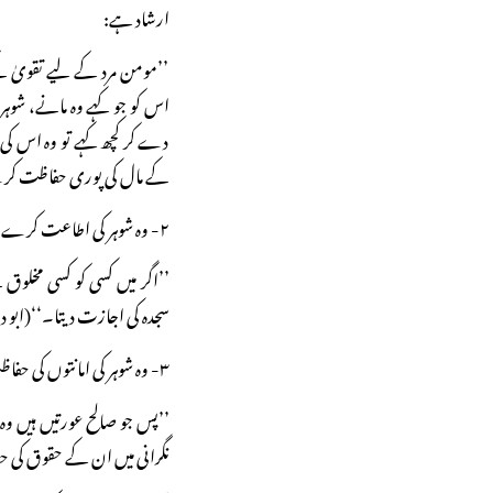
ارشاد ہے:
’’مومن مرد کے لیے تقویٰ کے
اس کو جو کہے وہ مانے، شوہر
دے کر کچھ کہے تو وہ اس کی ق
کے مال کی پوری حفاظت کرے۔‘‘
۲- وہ شوہر کی اطاعت کرے۔ ایک حدیث میں ارشاد ہے:
’’اگر میں کسی کو کسی مخلو
سجدہ کی اجازت دیتا۔‘‘(ابو داؤد: ۰۴۱۲، ابن ماجہ ۳۵۸۱، بخا
۳- وہ شوہر کی امانتوں کی حفاظت کرے۔ اللہ تعالیٰ کا ارشاد ہے:
’’پس جو صالح عورتیں ہیں وہ
نگرانی میں ان کے حقوق کی حفا