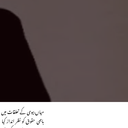
میاں بیوی کے تعلقات میں عا
باہمی حقوق کو نظر انداز کی