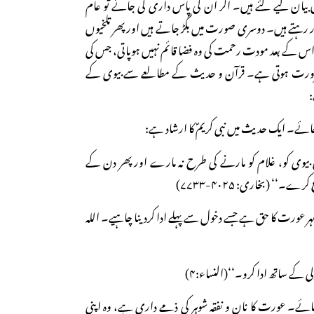
یان کیے گئے ہیں۔ اگر ان کی پاس داری کی جائے تو عام
 رہتے ہیں۔ دوسری صورت میں بگڑ جاتے ہیں اور پھر تلخیوں
اس کے بعد مودت رحمت کی وہ فضا قائم نہیں ہوپاتی، جس کی
رورت ہوتی ہے۔ قرآن و حدیث کے مطالعے سے بیوی کے
:
 بیوی کو، غلام کو مارنے کی طرح نہ مارے اور پھر دن کے
۔‘‘ (بخاری: ۴۰۲۵-۷۷۳۳)
 مہر عورت کا حق ہے جسے دخول سے پہلے ادا کردینا چاہیے۔ اللہ
 کے ساتھ ادا کرو۔‘‘(النساء:۴)
ا جائے۔ عورت کا نان و نفقہ شوہر کی ذمے داری ہے، وہ اپنی