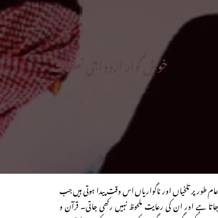
خوش گوار ازدواجی تعلقات
محمد جرجیس کریمی
م طور پر تلخیاں اور ناگواریاں اس وقت پیدا ہوتی ہیں جب
ا جاتا ہے اور ان کی رعایت ملحوظ نہیں رکھی جاتی۔ قرآن و