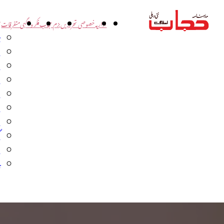
اداریہ
خصوصی تحریریں
بزم حجاب
فکر و آگہی
متفرقات
ت
د
و
س
ش
ا
ا
گ
م
ب