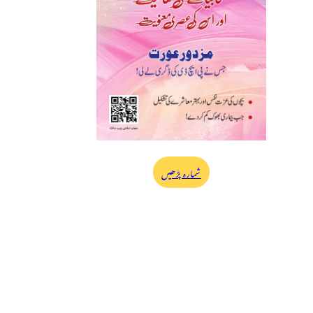
شمارہ پڑھیں