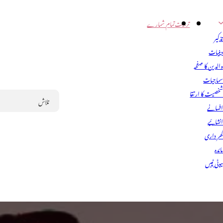
تربیت
تمام شمارے
ذکیر
ینیات
الدین کا صفحہ
ماجیات
خصیت کا ارتقا
فسانے
Search
نشائیے
ھر داری
ائدہ
یوٹی ٹپس