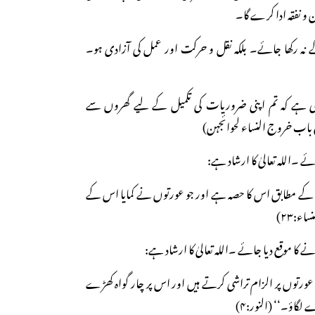
 و نفقہ ادا کرے گا۔
کے نہ رکھا جائے۔ بلکہ نقل و حرکت اور عمل کی آزادی ہو۔
ی ہے کہ تم اپنی ضروریات کی تکمیل کے لیے گھروں سے
 باب خروج النساء لحوائجہن)
س کے مطابق اس کا حصہ ہے اور جو عورتوں نے کمایا اس کے
ء:۲۳)
ورتوں پر الزام تراشی کرتے ہیں اور اس پر چار گواہ کھڑے
گاؤ۔‘‘ (النور:۴)