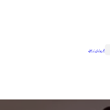
خریداری / عطیہ