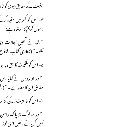
حیثیت کے مطابق بیوی کو نان
۴- اس کو گھر میں مقید کر
رسول کریمؐ کا ارشاد ہے:
’’اللہ نے تمھیں اجازت د
نکلو۔‘‘ (بخاری کتاب النکاح
۵- اس کو ملکیت کا حق دیا جائے ۔اللہ تعالیٰ کا ارشاد ہے:
’’اور جو مردوں نے کمایا ا
مطابق ان کا حصہ ہے۔‘‘ (النسا
۶- اس کو باعزت زندگی گزارنے کا موقع دیا جائے ۔اللہ تعالیٰ کا ارشاد ہے:
’’اور وہ لوگ جو پاک دامن ع
نہیں کرپاتے انھیں اسی کوڑے ل