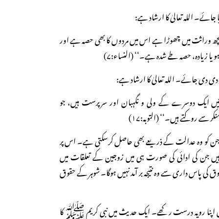
کچھ وراثت میں چھوڑا ہے اس میں مردوں کا بھی حصہ ہے اور
 یا زیادہ، حصہ طے شدہ ہے۔‘‘ (النساء:۷)
تیں ایک دوسرے کے ولی و نگہبان اور سرپرست ہیں، جو
ر سے روکتے ہیں۔‘‘ (التوبہ:۱۷)
ں جن کو وہ عدالت کے ذریعے بھی حاصل کرسکتی ہے۔ اس پر
ہیں جن کی ادائی کی صورت ہی میں زوجین کے تعلقات میں
ق کی پاس داری سے وہ نتیجہ بر آمد نہیں ہوگا۔ شوہر کے حقوق
یں اپنا رویہ درست رکھے۔ ایک حدیث میں نبی کریم ﷺ کا