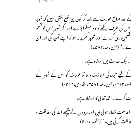
 بعد صالح عورت سے بڑھ کر کوئی چیز نفع بخش نہیں کہ شوہر
 اس کی طرف دیکھے تو وہ مسکرا پڑے اور اگر شوہر اس کو قسم
سم پوری کردے اور شوہر گھر پر نہ ہو تو اپنے آپ کی اور ان
 (ابن ماجہ:۷۵۸۱)
ق کے لیے سجدہ کی اجازت دیتا تو عورت کو اس کے شوہر کے
ری:۰۴۱۲)
 اطاعت شعار ہوتی ہیں اور مردوں کے پیچھے اللہ کی حفاظت و
ظت کرتی ہیں۔‘‘ (النساء:۴۳)