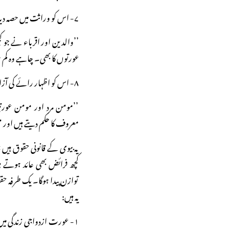
۷- اس کو وراثت میں حصہ دیا جائے۔ اللہ تعالیٰ کا ارشاد ہے:
’’والدین اور اقرباء نے جو 
عورتوں کا بھی۔ چاہے وہ کم ہو
۸- اس کو اظہار رائے کی آزادی دی جائے۔ اللہ تعالیٰ کا ارشاد ہے:
’’مومن مرد اور مومن عور
معروف کا حکم دیتے ہیں اور منک
یہ بیوی کے قانونی حقوق ہی
کچھ فرائض بھی عائد ہوتے 
توازن پیدا ہوگا۔ یک طرفہ حقو
یہ ہیں:
۱- عورت ازدواجی زندگی م