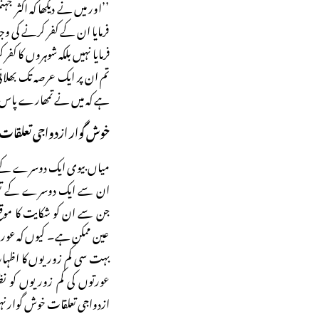
’’اور میں نے دیکھا کہ اکثر 
فرمایا ان کے کفر کرنے کی وج
فرمایا نہیں بلکہ شوہروں کا 
تم ان پر ایک عرصہ تک بھلائی
ہے کہ میں نے تمھارے پاس کبھی
خوش گوار ازدواجی تعلقات ک
میاں بیوی ایک دوسرے کے ح
ان سے ایک دوسرے کے تعلق
جن سے ان کو شکایت کا موق
عین ممکن ہے۔ کیوں کہ عورت
بہت سی کم زوریوں کا اظہار
عورتوں کی کم زوریوں کو نظ
ازدواجی تعلقات خوش گوار نہیں