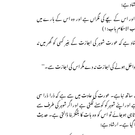
رشاد ہے:
 اور اس کے بچے کی نگراں ہے اور وہ اس کے بارے میں
 الاحکام باب:۱)
 ہے کہ عورت شوہر کی اجازت کے بغیر کسی کو گھر میں نہ
 کو داخل ہونے کی اجازت نہ دے مگر اس کی اجازت سے۔‘‘
کے ساتھ نباہے۔ عورت کی عادت میں سے ہے کہ ذرا ذرا سی
 اور اپنے شوہر کو کوسنے لگتی ہے اور اگر شوہر کی طرف سے
تاہی ہوجائے تو اس کو وہ بات کا بتنگڑ بنا ڈالتی ہے۔ حدیث
 گیا ہے۔ ارشاد ہے: