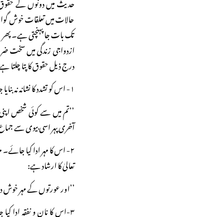
حدیث میں دونوں کے حقوق ب
حالات میں تعلقات خوش گوار
تک بات جا پہنچتی ہے۔ پھر 
ازدواجی زندگی میں سخت ض
درج ذیل حقوق کا پتا چلتا ہے
۱- اس کو تشدد کا نشانہ نہ بنایا جائے۔ ایک حدیث میں نبی کریمؐ کا ارشاد ہے:
’’تم میں سے کوئی شخص اپنی
آخری پہر اسی بیوی سے جماع کرے
۲- اس کا مہر ادا کیا جائے۔
تعالیٰ کا ارشاد ہے:
’’اور عورتوں کے مہر خوش دلی
۳-اس کا نان و نفقہ ادا کی