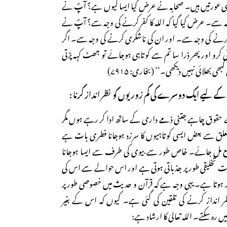
جہنمی عورتیں ہیں۔ صحابہ نے عرض کیا ایسا کیوں ہے؟ آپؐ نے
ہ سے۔ عرض کیا گیا کہ اللہ کا کفر کرنے کی وجہ سے؟ آپؐ نے
کفر کرنے کی وجہ سے۔ اور ان کی ناشکری کرنے کی وجہ سے۔ اگر
 کرو اور پھر ذرا سا تم سے کوتاہی ہوجائے تو جھٹ کہہ پڑتی
 بھلائی نہیں دیکھی۔‘‘ (بخاری: ۷۹۱۵)
ے لیے ایک دوسرے کی کم زوریوں کو نظر انداز کرنا :
قوق چاہے جتنی ذمے داری کے ساتھ ادا کر رہے ہوں مگر
 سے بعض ایسی کوتاہیوں کا سرزد ہوجانا فطری بات ہے
ع مل جائے۔ خاص طور سے بیوی کی طرف سے ایسا ہوجانا
 تخلیقی طور پر جذباتی ہوتی ہے اور اس حوالے سے اس کی
 ہوتا ہے۔ یہی وجہ ہے کہ قرآن و حدیث میں خصوصی طور پر
ر انداز کرنے کی تلقین کی گئی ہے۔ کیوں کہ اس کے بغیر
 رہ سکتے۔ اللہ تعالیٰ کا ارشاد ہے: