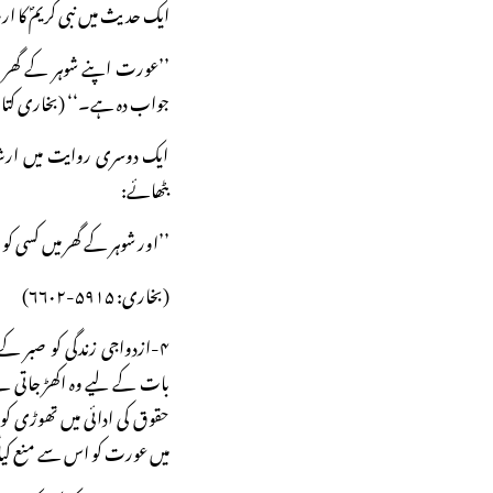
ایک حدیث میں نبی کریمؐ کا ا
’’عورت اپنے شوہر کے گھر
جواب دہ ہے۔‘‘ (بخاری کتاب
ایک دوسری روایت میں ارشاد
بٹھائے:
’’اور شوہر کے گھر میں کسی
(بخاری: ۵۹۱۵-۶۶۰۲)
۴-ازدواجی زندگی کو صبر 
بات کے لیے وہ اکھڑ جاتی ہے
حقوق کی ادائی میں تھوڑی کو
میں عورت کو اس سے منع کیا