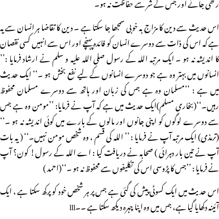
رکھی جائے اور جس کے شر سے حفاظت نہ ہو۔
اس حدیث سے دین کا مزاج بہ خوبی سمجھا جا سکتا ہے ۔ دین کا تقاضا ہر انسان سے یہ
ہے کہ اس کی ذات سے دوسرے انسان کو فائدہ پہنچے اور اس سے انہیں کسی نقصان
کا اندیشہ نہ ہو ۔ ایک مرتبہ اللہ کے رسول صلی اللہ علیہ و سلم نے ارشاد فرمایا :’’
انسانوں میں بہتر وہ ہے جو دوسرے انسانوں کے لیے نفع بخش ہو ۔‘‘ ایک حدیث
میں ہے : ’’مسلمان وہ ہے جس کی زبان اور ہاتھ سے دوسرے مسلمان محفوظ
رہیں۔‘‘(بخاری مسلم)ایک حدیث میں ہے کہ آپ نے فرمایا: ’’مومن وہ ہے جس
سے دوسرے لوگوں کو اپنی جانوں اور مالوں کے بارے میں کوئی اندیشہ نہ ہو ۔‘‘
(ترمذی) ایک مرتبہ آپ نے فرمایا : ’’ اللہ کی قسم ، وہ شخص مومن نہیں۔‘‘ ( یہ بات
آپ نے تین بار دہرائی ) صحابہ نے دریافت کیا : اے اللہ کے رسول! کون؟ آپ
نے فرمایا : ’’جس کا پڑوسی اس کی تکلیفوں سے محفوظ نہ ہو ۔‘‘(احمد )
اس حدیث میں ایک کسوٹی پیش کی گئی ہے جس پر ہر شخص خود کو پرکھ سکتا ہے ، ایک
آئینہ دکھایا گیا ہے، جس میں وہ اپنا چہرہ دیکھ سکتا ہے ۔۔lll