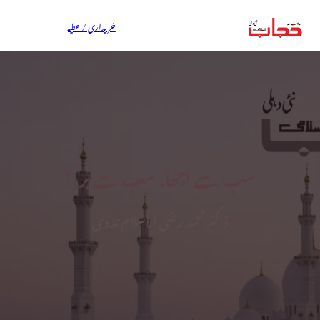
خریداری / عطیہ
سب سے اچھا، سب سے برا؟
ڈاکٹر محمد رضی الاسلام ندوی