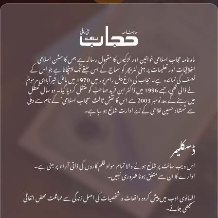
ماہ نامہ حجاب اسلامی خواتین اور لڑکیوں کا مقبول رسالہ ہے جس کا مشن اسلامی
اخلاقیات اور تعلیمات پر مبنی لٹریچر کو سماج کے اس طبقے تک پہنچانا ہے جو اس کے
نصف کی نمائندہ ہے۔ حجاب کی داغ بیل رام پور میں 1970 میں مائل خیرآبادی مرحومؒ
نے ڈالی تھی، جسے 1996 میں ڈاکٹر ابن فرید صاحبؒ کو منتقل کردیا گیا۔ دو سال تعطل
میں رہنے کے بعد نومبر 2003 سے اس کا نقشِ ثالث ‘حجاب اسلامی’ کے نام سے دہلی
سے شمشاد حسین فلاحی کے زیرِ ادارت شائع ہو رہا ہے۔
ڈسکلیمر
اس ویب سائٹ پر شائع ہونے والا تمام مواد قلم کاروں کی ذاتی آراء پر مبنی ہے۔
ادارے کا ان سے متفق ہونا ضروری نہیں۔
افسانوی ادب میں پیش کردہ واقعات و شخصیات کی اصل زندگی سے مماثلت محض اتفاقی
سمجھی جائے۔