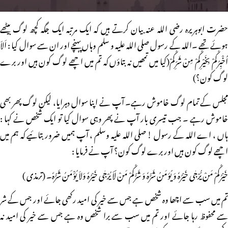
حضرت ابوہریرہ رضی اللہ عنہ بیان کرتے ہیں کہ ایک مرتبہ ایک جگہ کچھ لوگ بیٹھے
ہوئے تھے ۔اللہ کے رسول صلی اللہ علیہ و سلم وہاں پہنچے اور ان سے سوال کیا : اَلاَ
اُخْبِرُکُمْ بِخَیْرِکُمْ مِنْ شَرِّکُمْ(کیا میں تمھیں نہ بتاؤں کہ تم میں اچھے لوگ کون ہیں اور برے
لوگ کون؟)
مجلس کے تمام لوگ خاموش رہے۔ آپ نے اپنا سوال دہرایا، لیکن لوگ پھر بھی
خاموش رہے ۔ جب تیسری بار آپ نے پھر وہی سوال کیا تو ایک شخص نے کہا :
ہاں ، اے اللہ کے رسول ! صلی اللہ علیہ وسلم ، آپ ہمیں ضرور بتائیے کہ ہم میں
اچھے لوگ کون ہیں اور برے لوگ کون؟ آپ نے فرمایا :
خَیْرُکُمْ مَنْ یُّرْجٰی خَیْرُہٗ وَ یُؤمَنُ شَرُّہٗ وَ شَرُّکُمْ مَنْ لّاَ یُرْجٰی خَیْرُہٗ وَلاَ یُؤْمَنُ شَرُّہٗ۔ (ترمذی )
تم میں سب سے اچھا وہ شخص ہے جس سے خیر کی امید رکھی جائے اور جس کے شر
سے محفوظ رہا جائے اور تم میں سب سے برا شخص وہ ہے جس سے خیر کی امید نہ