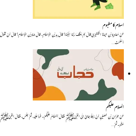
اسلام کا مفہوم
عَنْ مُعَاوِیَۃَ بْنِ حَیْدَۃَ الْقُشَیْرِیِّ قَالَ بِمَ بَعَثَکَ رَبُّنَا اِلَیْنَا؟ قَالَ بِدِیْنِ الْاِسْلَامِ، قَالَ وَمَادِیُن الْاِسْلَامِ؟ قَالَ اَنْ تَقُوْلَ
اَسْلَمْتُ…
السلام علیکم
عَنْ عِمْرَانَ بْنِ حُصَیْنٍ اَنَّ رَجُلًا جَائَ اِلٰی النَّبِیْﷺ فَقَالَ اَلسَّلَامُ عَلَیْکُمْ۔ فَرَدَّ عَلَیْہِ، ثُمَّ جَلَسَ، فَقَالَ النَّبِیُّﷺ
عَشْرٌ۔ ثُمَّ…