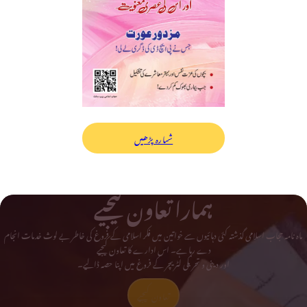
شمارہ پڑھیں
ہمارا تعاون کیجیے
ماہ نامہ حجاب اسلامی گذشتہ کئی دہائیوں سے خواتین میں فکر اسلامی کے فروغ کی خاطر بے لوث خدمات انجام
دے رہا ہے۔ اس ادارے کا تعاون کیجیے
اور دینی و تحریکی لٹریچر کے فروغ میں اپنا حصہ ڈالیے۔
تعاون کیجیے