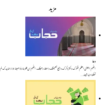
مزید
دعا
اللّٰہم اجعلنی اعظم شکرک واکثر ذکرک واتبع نصیحتک واحفظ وصیتک، اللّٰہم ان قلوبنا ونواصینا جوارحنا بیدک لم
تملکنا منہا شیئا،…