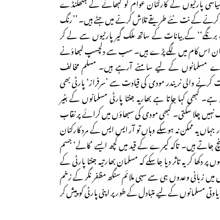
اسی پارٹیوں کے کارکنان عوام کو لبھانے کے ہتھکنڈے
اثر کرنے کے نت نئے طریقے تلاش کرنے میں جٹے ہیں۔ ’’رنگ
گ برنگے‘‘ کے بیانات کے ساتھ ملک گیر پارٹیوں سے لے کر
ڈران اس کام میں لگے پڑے ہیں۔ سب سے دلچسپ لبھاؤنے
عدے مسلمانوں کے لیے سامنے آرہے ہیں۔ مسلم مخالف
 کرنے والی نریندر مودی کی قیادت سے ’سرفراز‘ پارٹی بھی
ے۔ کبھی کہا جاتا ہے بھاریہ جنتا پارٹی مسلمانوں کے بغیر
لک نہیں چلا سکتی۔ کبھی مودی کی سبھاؤں میں کرائے پر نقاب
ر جہاں یہ ممکن نہ ہوسکے وہاں تو آر ایس ایس کے مرد کارکنان
ہنچ جاتے ہیں۔ تاکہ کیمرے کے قید میں کچھ ایسے ’کالے‘ جسم
 پر دکھا کر یہ تاثر دیا جاسکے کہ مسلمان بھارتیہ جنتا پارٹی کے
ش میں زبانی وعدوں ہی سے سہی ملائم سنگھ مظفر نگر کے زخم
یاوتی مسلمانوں کے لیے متبادل کے طور پر اپنی پارٹی کو پیش کر