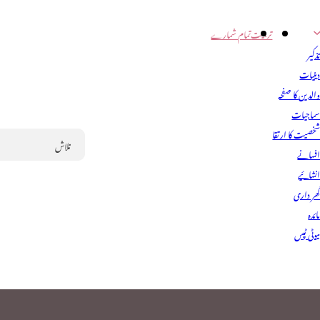
تربیت
تمام شمارے
ذکیر
ینیات
الدین کا صفحہ
ماجیات
خصیت کا ارتقا
فسانے
Search
نشائیے
ھر داری
ائدہ
یوٹی ٹپس