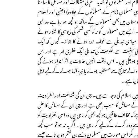
سلام اور مسلمانوں کو شدید قسم کی مشکلات اور مسائل کا سامنا
ی مسلمان (نام کے مسلمانوں کے علاوہ) اجنبی اور اسلام
تان میں بھی مسلمانوں کے ساتھ جو کچھ ہو رہا ہے وہ انہی
یسے میں مسلمانوں کو نہ تو کسی قسم کی مایوسی کا شکار ہونے
یاسی تبدیلی سے خوف زدہ ہونے کا جواز۔ کیوں کہ ایک
 حیثیت سے حکومت کی تبدیلی ایک فطری امر ہے اور اس
قع ہوچکی ہیں۔ اس وقت انہیں حالات پر اثر انداز ہونے کی
لے نتائج سے مستفید ہونے یا نبرد آزما ہونے کے لیے اپنی
ا چاہیے۔
 ہیں اسلام کی وجہ سے ہیں۔ یہی ان کی شناخت اور انفرادیت
ے مسائل کا سبب بھی ہے اوریہی ان کے مسائل کا حل
ہ مخالف طاقتیں جو کچھ بھی کر رہی ہیں وہ اسی انفرادیت کو
 دور کرنے کے لیے کر رہی ہیں۔ اگر یہ نہ ہو تو سب کچھ
م۔ مگر اس صورت میں مسلمان ویسے ہی ختم ہو جاتا ہے جیسے