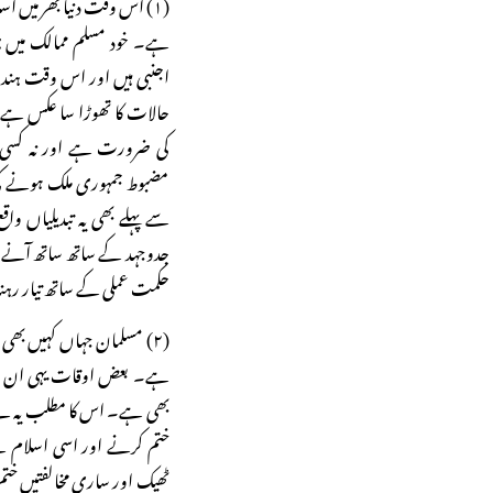
(۱) اس وقت دنیا بھر میں ا
ہے۔ خود مسلم ممالک میں ہ
اجنبی ہیں اور اس وقت ہندوس
حالات کا تھوڑا سا عکس ہے۔ ا
کی ضرورت ہے اور نہ کسی س
مضبوط جمہوری ملک ہونے کی
سے پہلے بھی یہ تبدیلیاں وا
جدوجہد کے ساتھ ساتھ آنے وا
حکمت عملی کے ساتھ تیار رہن
(۲) مسلمان جہاں کہیں بھی
ہے۔ بعض اوقات یہی ان ک
بھی ہے۔ اس کا مطلب یہ ہے ک
ختم کرنے اور اسی اسلام سے
ٹھیک اور ساری مخالفتیں خت