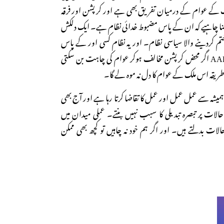
لک کے عوام کے درمیان تفریق بھی ہے اور کرپشن اور فرقہ
جھنا چاہیے کہ ان کے پاس مضبوط خدائی نظام ہے۔ ایک دلکش
تم کردینے والا سیاسی نظام۔ اور یہ نظام کسی اور کے پاس
سرے سے ہے ہی نہیں۔ AAP اگر محض کرپشن مخالف ہوکر عوام کی چاہت بن سکتی
یاسی طریقہ اس ملک کے عوام کا دل نہ موہ لے گا۔
شہ سے عمل عمل اور عمل کا تقاضا کرتا رہا ہے اور آج بھی
الات پر تبصرہ تبدیلی کا سبب نہیں بنتے۔ عملی میدان میں
الات بدلتے ہیں۔ اور اگر ہم خود نہ چاہیں تو کچھ بھی ممکن