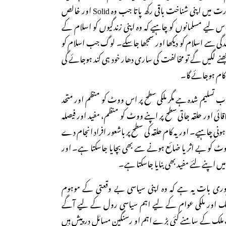
پانی میں نمک۔ نمک اسی صورت میں اپنی شناخت باقی رکھ پاتا جب وہ Solid اور خالص
 لیے مسلمانوں کو چاہیے کہ وہ اپنی زندگیوں کو اسلام کے
گی سے اسلام کو دیکھا اور سمجھا جاسکے۔ لوگ جب اسلام کو
ھنے لگیں گے تو مخالفت کی ساری دھار خود ہی کند ہوجائے گی
اکام ہوجائے گا۔
ب تسلیم شدہ ہے مگر ملکی سطح پر اس ووٹ کو منظم اور متحد
ائی اور حلقہ جاتی سطح پر اپنے ووٹ کو منظم، مفید اور فیصلہ
ونی چاہیے۔ اور یہ کام حلقہ کی سطح پر باشعور افراد انجام دے
 کو بے اثر یا ضائع ہونے سے بھی بچایا جاسکتا ہے۔ اور
 میں اپنے لئے مفید بھی بنایا جاسکتا ہے۔
ری بات یہ ہے کہ وہ اپنی سیاسی بے وقعتی کے موہوم
لک اور ملکی عوام کے لیے اہم سیاسی رول کے لیے آگے
لک کے سامنے کئی بڑے اہم او رسنگین مسائل در پیش ہیں