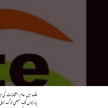
ملک میں عام انتخابات کی ت
پارٹیوں تک سبھی لوگ اپنی 