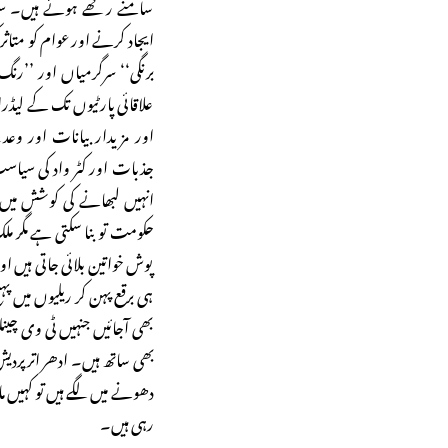
سامنے رکھے ہوئے ہیں۔ سی
ایجاد کرنے اور عوام کو مت
برنگی‘‘ سرگرمیاں اور ’’رن
علاقائی پارٹیوں تک کے لی
اور مزیدار بیانات اور و
جذبات اور کٹر واد کی سیاست
انہیں لبھانے کی کوشش میں ہ
حکومت تو بنا سکتی ہے مگر م
پوش خواتین بلائی جاتی ہیں او
ہی برقع پہن کر ریلیوں میں پ
بھی آجائیں جنہیں ٹی وی چینلوں
بھی ساتھ ہیں۔ ادھر اترپردی
دھونے میں لگے ہیں تو کہیں ما
رہی ہیں۔