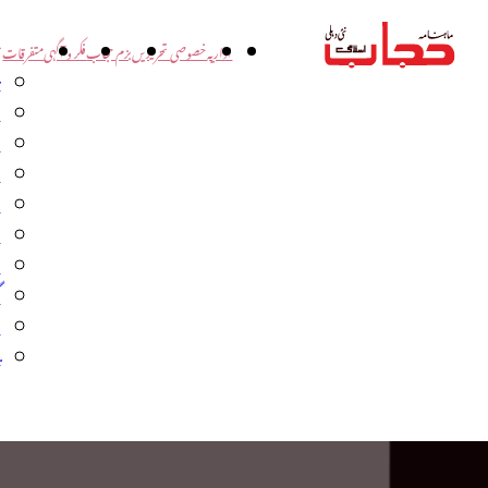
اداریہ
خصوصی تحریریں
بزم حجاب
فکر و آگہی
متفرقات
ت
د
و
س
ش
ا
ا
گ
م
ب