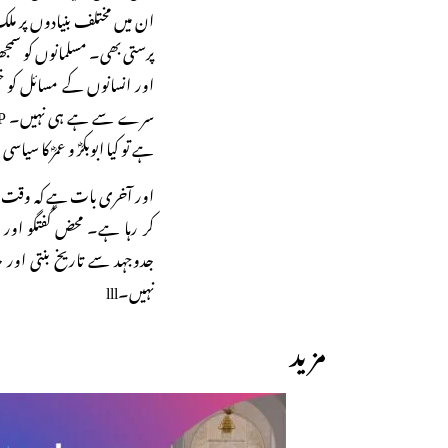
ان میں مختلف بنیادوں پر م
پرستی بھی۔ مسلمانوں کو سم
اور انسانوں کے مسائل کو خ
ہے تو کیا ابوبکرؓ و عمرؓ کا س
اور آخری بات ہے کہ وقت ہمی
کر رہا ہے۔ محض گفتگو اور ح
جدوجہد سے تاریخ بنتی اور ح
نہیں۔lll
مزید