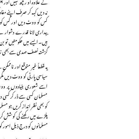
کے علاوہ او رکچھ نہیں اور
نہ دیں کہہ کر صرف اپنے مفاد
کس کو ووٹ دیں اور کس کو نہ
بیداری لانا قدرے دشوار ہے
ہیں۔ ایسے میں حکومتیں تو بن
گزشتہ نصف صدی سے بھی زیا
یہ قطعاً غیر متوقع اور ناممک
سیاسی پارٹی کو ووٹ دیں مگر
اسے شعوری بنیادوں پر وو
مسلمان کسی سے ڈر کر کسی د
کو بھی نظر انداز کریں جو م
پلڑے میں رکھنے کی کوشش کر
مسلمانوں کو درج ذیل امور ک