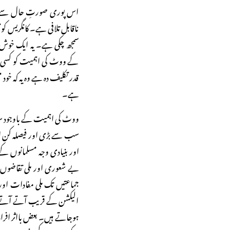
اس پوری صورتِ حال سے ا
ناقابل تلافی ہے۔ کانگریس کو 
سمجھ چکی ہے۔ یہ ایک خوش آ
کے ووٹ کی اہمیت کو کسی نہ ک
قدر تکلیف دہ ہے وہ یہ کہ خو
ہے۔
ووٹ کی اہمیت کے باوجود سی
سب سے بڑی اور فیصلہ کن 
اور بنیادی وجہ مسلمانوں کے 
بے شعوری اور ملی تقاضوں 
جماعتیں تک ملی مفادات اور 
الیکشن کے قریب آتے آتے ا
ہوجاتے ہیں۔ بعض بااثر افراد 