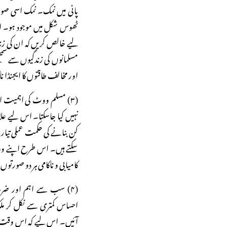
ٹھوس شکل میں موجود ہو۔ اس
لیے خالص کریں کہ ان کی زند
مسلمانوں کی زندگیوں سے سمج
اور مخالف طاقتوں کا ایجنڈا ن
(۳) مسلم ووٹ کی اہمیت ا
نہیں کیا جاسکتا۔ اس لیے علاق
کن بنانے کی حکمت عملی تیار ہ
سکتے ہیں۔ اس طرح اپنے ووٹ
کامیابی و ناکامی ہر دو صورتوں
(۴) سب سے اہم اور ضرو
احساس کمتری سے نکل کر م
آئیں۔ اس لیے کہ اس وقت م