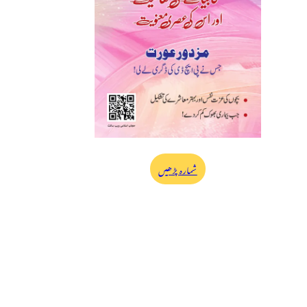
شمارہ پڑھیں