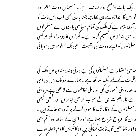
یک بات واضح اور صاف ہے کہ مسلمان ووٹ اہم اور
تو اس کا اندازہ ہے ہی بھارتیہ جنتا پارٹی بھی اب اس بات کو
ئندہ پہلو ہے کہ ملک کی تمام سیاسی پارٹیوں نے مسلمانوں
سی انداز میں تسلیم کرلیا ہے۔ مگر اس کا دوسرا پہلو جو کسی
د مسلمانوں کو اپنے ووٹ کی اہمیت ابھی تک معلوم نہیں ہوپائی
اسی اعتبار سے مسلمانوں کی بے وزنی ہندوستان میں ملک کی
اقلیت کے لیے ایک سانحہ ہے۔ ہمارے نزدیک اس کی بڑی
اندر دینی شعور کی کمی اور ملی تقاضوں سے لاعلمی ہے۔ دینی
سے ناواقفیت ہی کے سبب موسمی لیڈران اور کبھی کبھی
مسلمانوں کے وقار تک کا سودا کرنے پر آمادہ ہوجاتے ہیں۔
ن کا عروج شروع ہوتا ہے اور اسی کے ساتھ وہ ختم بھی
اور جماعتیں تو یہ ثابت کرچکی ہیں وہ کانگریس کا دم چھلہ ہونے