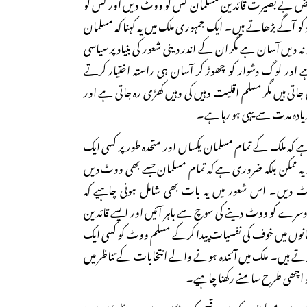
 بعض بے بصیرت قائدین مسلمان کس کو ووٹ دیں اور کس کو
 کو آگے بڑھاتے ہیں۔ ایک جمہوری ملک میں یہ کہنا کہ مسلمان
 دیں آسان ہے مگر ان کے اندر دینی شعور کی بنیاد پر سیاسی
 اور لوگ دشوار کو چھوڑ کر آسان ہی راستہ اختیار کرتے
 جاتی ہیں مگر مسلم اقلیت وہیں کی وہیں کھڑی رہ جاتی ہے اور
دہ مدت سے یہی ہو رہا ہے۔
ن ہے کہ ملک کے تمام مسلمان یکساں اور متحدہ طور پر کسی ایک
 یہ ممکن بلکہ ضروری ہے کہ تمام مسلمان جسے بھی ووٹ دیں
ٹ دیں۔ اس شعور میں یہ بات بھی شامل ہونی چاہیے کہ
وسرے کو ووٹ دینے کی سوچ سے باہر آئیں اور ایسے قائدین
سلمانوں میں خوف کی نفسیات پیدا کرکے مسلم ووٹ کو کسی ایک
تے ہیں۔ ملک میں آئندہ ہونے والے انتخابات کے تناظر میں
و اچھی طرح سامنے رکھنا چاہیے۔