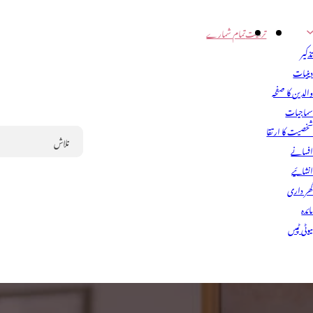
تربیت
تمام شمارے
ذکیر
ینیات
الدین کا صفحہ
ماجیات
خصیت کا ارتقا
فسانے
Search
نشائیے
ھر داری
ائدہ
یوٹی ٹپس