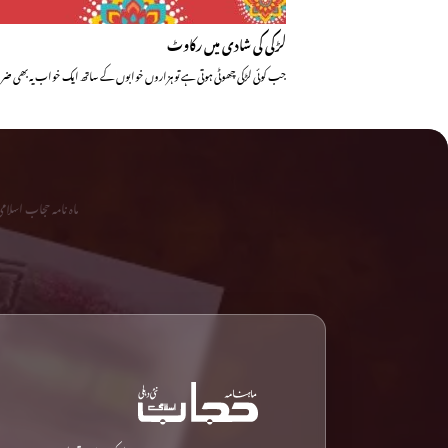
لڑکی کی شادی میں رکاوٹ
جب کوئی لڑکی چھوٹی ہوتی ہے تو ہزاروں خوابوں کے ساتھ ایک خواب یہ بھی ضرو
ماہ نامہ حجاب اسلا