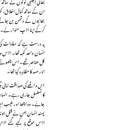
بھائی اجنبی لوگوں کے ساتھ 
ان کے ساتھ کمال اخلاق، کشادہ
بھائیوں کے دشمن بن جاتے 
کرکے اپنا ا?پ سنوار لے۔
یہ درست ہے کہ مفادات کی 
انسان واحد کنبہ تھا۔ ا?س 
کل عناصر تھے۔ اس چھوٹے سے 
اور حسد کا مظاہرہ کیا تھا۔
اس واقعے کی صداقت اپنی جگہ،
کا تسلسل جاری رہے۔ انسان کی
جائے۔ وہ اچھا اور طیب ابن ا
پسند انسان جس نے قتل ہونا گوا
ا?س موقع پر کہے گئے ا?س