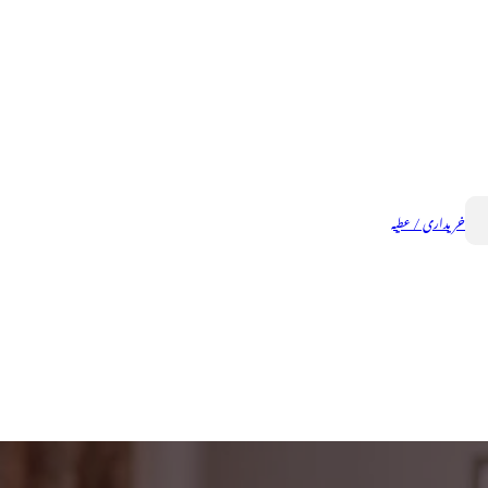
خریداری / عطیہ