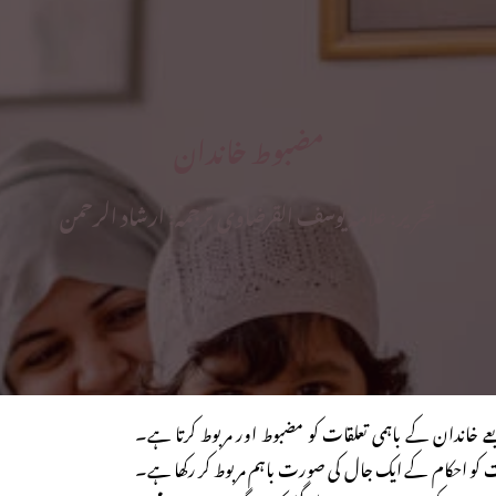
مضبوط خاندان
تحریر: علامہ یوسف القرضاوی ترجمہ: ارشاد الرحمن
ے خاندان کے باہمی تعلقات کو مضبوط اور مربوط کرتا ہے۔
ت کو احکام کے ایک جال کی صورت باہم مربوط کر رکھا ہے۔