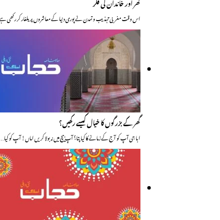
گھر اور خاندان کی فکر
اس وقت مغربی تہذیب و تمدن نے پوری دنیا کے معاشروں پر یلغار کر رکھی ہے
گھر کے بزرگوں کا خیال کیسے رکھیں؟
ابا جی آپ کو آج کے زمانے کا کیا پتا؟ آپ بیچ میں نہ بولا کریں اماں! آپ کو کیا…