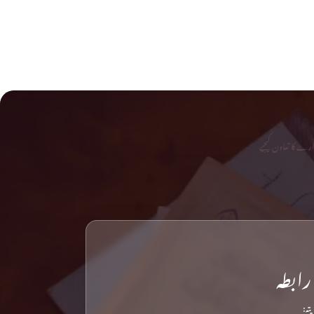
رے کا تعاون کیجیے
رابطہ
پتہ: