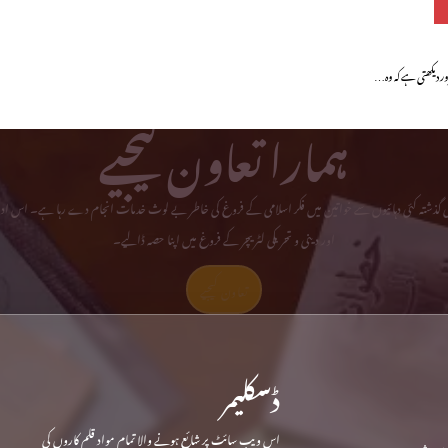
ر دیکھتی ہے کہ وہ…
ہمارا تعاون کیجیے
می گذشتہ کئی دہائیوں سے خواتین میں فکر اسلامی کے فروغ کی خاطر بے لوث خدمات انجام دے رہا ہے۔ اس ادا
اور دینی و تحریکی لٹریچر کے فروغ میں اپنا حصہ ڈالیے۔
تعاون کیجیے
ڈسکلیمر
اس ویب سائٹ پر شائع ہونے والا تمام مواد قلم کاروں کی