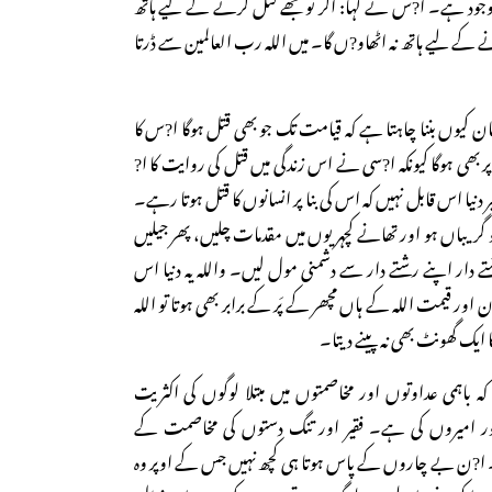
وجود ہے۔ ا?س نے کہا: اگر تو مجھے قتل کرنے کے لیے ہاتھ
نے کے لیے ہاتھ نہ اٹھاو?ں گا۔ میں اللہ رب العالمین سے ڈرتا
ان کیوں بننا چاہتا ہے کہ قیامت تک جو بھی قتل ہوگا ا?س کا
ر بھی ہوگا کیونکہ ا?سی نے اس زندگی میں قتل کی روایت کا ا?
ر دنیا اس قابل نہیں کہ اس کی بنا پر انسانوں کا قتل ہوتا رہے۔
گریباں ہو اور تھانے کچہریوں میں مقدمات چلیں، پھر جیلیں
ے دار اپنے رشتے دار سے دشمنی مول لیں۔ واللہ یہ دنیا اس
 اور قیمت اللہ کے ہاں مچھر کے پَر کے برابر بھی ہوتا تو اللہ
ا ایک گھونٹ بھی نہ پینے دیتا۔
اہمی عداوتوں اور مخاصمتوں میں مبتلا لوگوں کی اکثریت
 امیروں کی ہے۔ فقیر اور تنگ دستوں کی مخاصمت کے
ن بے چاروں کے پاس ہوتا ہی کچھ نہیں جس کے اوپر وہ