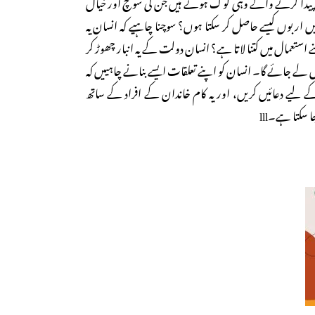
 پیدا کرنے والے وہی لوگ ہوتے ہیں جن کی سوچ اور خیال
یں اربوں کیسے حاصل کر سکتا ہوں؟ سوچنا چاہیے کہ انسان یہ
ستعمال میں کتنا لاتا ہے؟ انسان دولت کے یہ انبار چھوڑ کر
یں لے جائے گا۔ انسان کو اپنے تعلقات ایسے بنانے چاہییں کہ
ے دعائیں کریں، اور یہ کام خاندان کے افراد کے ساتھ
 سکتا ہے۔lll