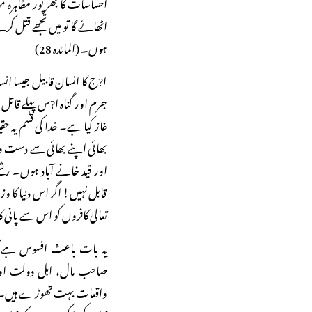
احساسات کا بھرپور مظاہرہ م
اٹھائے گا تو میں تجھے قتل کر
ہوں۔ (المائدہ 28)
ا?ج کا انسان قابیل جیسا انس
جرم اور گناہ ا?س پہلے قاتل پ
غاز کیا ہے۔ خدا کی قسم یہ حقی
بھائی اپنے بھائی سے دست و 
اور قید خانے آباد ہوں۔ رشت
قابل نہیں! اگر اس دنیا کا وزن
تعالیٰ کافروں کو اس سے پانی ک
یہ بات باعث افسوس ہے کہ ب
صاحب مال، اہل دولت اور
واقعات بہت تھوڑے ہیں۔ ا?