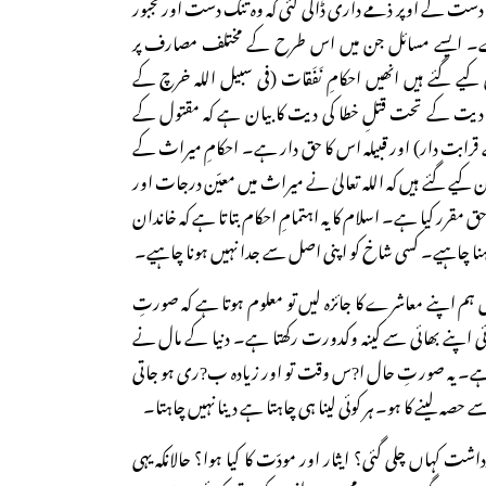
ست کے اوپر ذمے داری ڈالی گئی کہ وہ تنگ دست اور مجبور
۔ ایسے مسائل جن میں اس طرح کے مختلف مصارف پر
ے گئے ہیں انھیں احکامِ نَفَقات (فی سبیل اللہ خرچ کے
مِ دیت کے تحت قتلِ خطا کی دیت کا بیان ہے کہ مقتول کے
رابت دار) اور قبیلہ اس کا حق دار ہے۔ احکامِ میراث کے
ے گئے ہیں کہ اللہ تعالیٰ نے میراث میں معیّن درجات اور
قرر کیا ہے۔ اسلام کا یہ اہتمامِ احکام بتاتا ہے کہ خاندان
رہنا چاہیے۔ کسی شاخ کو اپنی اصل سے جدا نہیں ہونا چاہیے۔
ں ہم اپنے معاشرے کا جائزہ لیں تو معلوم ہوتا ہے کہ صورتِ
اپنے بھائی سے کینہ وکدورت رکھتا ہے۔ دنیا کے مال نے
یا ہے۔ یہ صورتِ حال ا?س وقت تو اور زیادہ ب?ری ہو جاتی
ہ لینے کا ہو۔ ہر کوئی لینا ہی چاہتا ہے دینا نہیں چاہتا۔
اشت کہاں چلی گئی؟ ایثار اور مودّت کا کیا ہوا؟ حالانکہ یہی