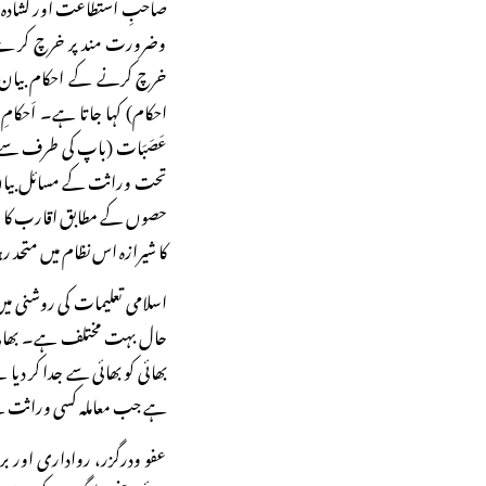
صاحبِ استطاعت اور کشادہ د
وضرورت مند پر خرچ کرے
خرچ کرنے کے احکام بیان کی
احکام) کہا جاتا ہے۔ اَحکا
عَصَبَات (باپ کی طرف سے ق
تحت وراثت کے مسائل بیان کی
حصوں کے مطابق اقارب کا حق م
کا شیرازہ اس نظام میں متحد 
اسلامی تعلیمات کی روشنی می
حال بہت مختلف ہے۔ بھائی 
بھائی کو بھائی سے جدا کر د
ہے جب معاملہ کسی وراثت سے حص
عفو ودرگزر، رواداری اور برد