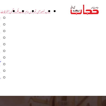
اداریہ
خصوصی تحریریں
بزم حجاب
فکر و آگہی
متفرقات
ت
د
و
س
ش
ا
ا
گ
م
ب