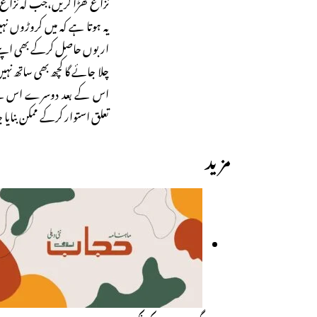
نزاع کھڑا کریں،جب کہ نزاع
یہ ہوتا ہے کہ میں کروڑوں نہ
اربوں حاصل کرکے بھی اپنے ا
چلا جائے گا کچھ بھی ساتھ نہ
اس کے بعد دوسرے اس کے لی
تعلق استوار کرکے ممکن بنایا جا
مزید