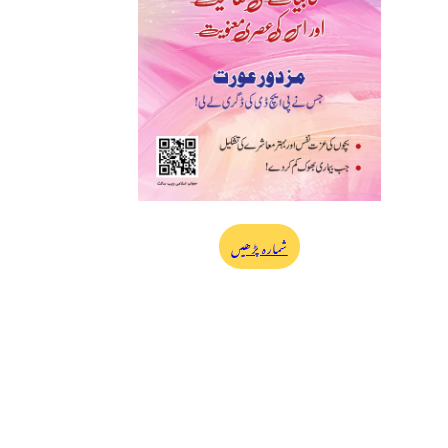
شمارہ پڑھیں