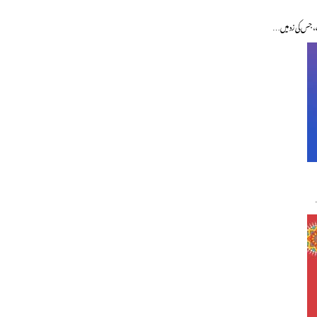
، جس کی زد میں…