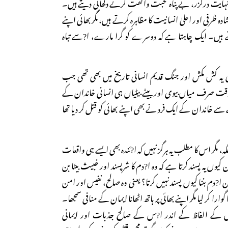
نہایت درگزر، بے پناہ محبت والفت کرتے دکھائی دیتے ہیں۔
 ظرفی اور اعلیٰ انسانیت کا مظاہرہ کرتے ہیں، مگر بھائی اپنے
ہیں۔ ایک چاہتا ہے کہ دوسرے کو گرا مارے، ا?سے تباہ
یہ کش مکش اور جنگ قدیم انسانی تاریخ میں بھی تھی جب
وقت صرف میاں بیوی اور بیٹے بیٹیاں ہی انسانی خاندان کے
خاندان کے ایک فرد نے بھی اپنے بھائی کو قتل کر دیا تھا
 مگر اس کا مطلب یہ ہرگز نہیں کہ ا?ئندہ بھی ایسے ہی واقعات
وں یہ پسند کرتا ہے کہ وہ ا?دم کا شرپسند اور خبیث بیٹا بن
?دم بننا کیوں پسند نہیں کرتا؟ یعنی وہ صالح، نفیس اور امن
را کر لیا مگر اپنے بھائی پر ہاتھ اٹھانا ایمان کے منافی سمجھا۔
 کے الفاظ کے اندر ا?س کے صالح جذبات اور ایمانی