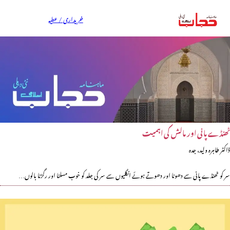
خریداری / عطیہ
ٹھنڈے پانی اور مالش کی اہمیت
ڈاکٹر طاہرہ ولید، جدہ
سر کو ٹھنڈے پانی سے دھونا اور دھوتے ہوئے انگلیوں سے سر کی جلد کو خوب مسلنا اور رگڑنا بالوں…