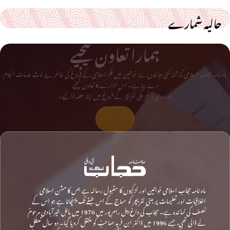
حالیہ شمارے
ہمارا تعاون کیجیے
ماہ نامہ حجاب اسلامی گذشتہ کئی دہائیوں سے خواتین میں فکر اسلامی کے فروغ کی خاطر بے لوث خدمات انجام
دے رہا ہے۔ اس ادارے کا تعاون کیجیے
اور دینی و تحریکی لٹریچر کے فروغ میں اپنا حصہ ڈالیے۔
تعاون کیجیے
ماہ نامہ حجاب اسلامی خواتین اور لڑکیوں کا مقبول رسالہ ہے جس کا مشن اسلامی
اخلاقیات اور تعلیمات پر مبنی لٹریچر کو سماج کے اس طبقے تک پہنچانا ہے جو اس کے
نصف کی نمائندہ ہے۔ حجاب کی داغ بیل رام پور میں 1970 میں مائل خیرآبادی مرحومؒ
نے ڈالی تھی، جسے 1996 میں ڈاکٹر ابن فرید صاحبؒ کو منتقل کردیا گیا۔ دو سال تعطل