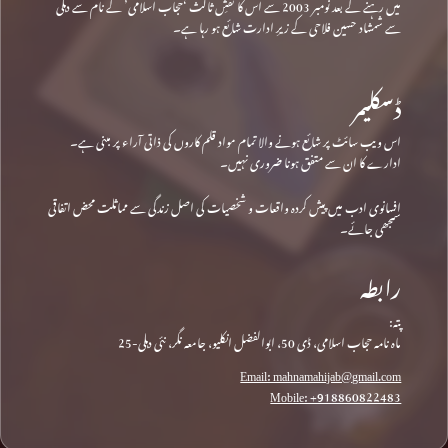
میں رہنے کے بعد نومبر 2003 سے اس کا نقشِ ثالث ‘حجاب اسلامی’ کے نام سے دہلی
سے شمشاد حسین فلاحی کے زیرِ ادارت شائع ہو رہا ہے۔
ڈسکلیمر
اس ویب سائٹ پر شائع ہونے والا تمام مواد قلم کاروں کی ذاتی آراء پر مبنی ہے۔
ادارے کا ان سے متفق ہونا ضروری نہیں۔
افسانوی ادب میں پیش کردہ واقعات و شخصیات کی اصل زندگی سے مماثلت محض اتفاقی
سمجھی جائے۔
رابطہ
پتہ:
ماہ نامہ حجاب اسلامی، ڈی 50، ابوالفضل انکلیو، جامعہ نگر، نئی دہلی-25
Email: mahnamahijab@gmail.com
Mobile: +918860822483