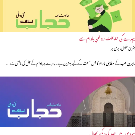
چہرے کی حفاظت روغنِ بادام سے
بشریٰ خلیل، ہری ہر
ماہرینِ طب کے مطابق بادام کا تیل صحت کے لیے بہترین ہے۔ چہرے پر بادام کے تیل کی مالش سے…
سردیوں میں جلد کی دیکھ بھال