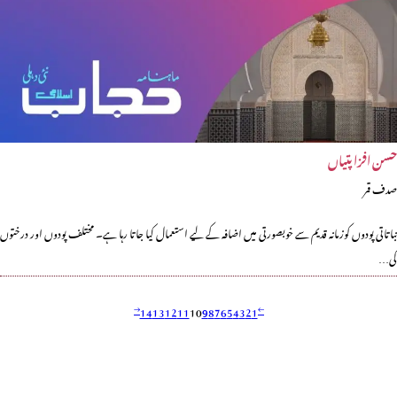
حسن افزا پتیاں
صدف قمر
نباتاتی پودوں کوزمانہ قدیم سے خوبصورتی میں اضافہ کے لیے استعمال کیا جاتا رہا ہے۔ مختلف پودوں اور درختوں
کی…
14
13
12
11
10
9
8
7
6
5
4
3
2
1