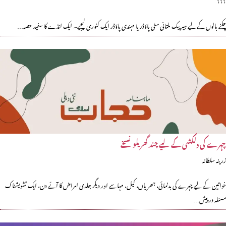
چکنے بالوں کے لیے ہیر پیک ملتانی مٹی پاؤڈر یا مہندی پاؤڈر ایک کٹوری لیجیے۔ ایک انڈے کا سفید حصہ…
چہرے کی دلکشی کے لیے چند گھریلو نسخے
زرینہ سلطانہ
خواتین کے لیے چہرے کی بدنمائی، جھریاں، کیل، مہاسے اور دیگر جلدی امراض کا آئے دن، ایک تشویشناک
مسئلہ درپیش…