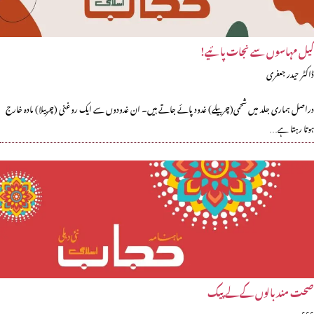
کیل مہاسوں سے نجات پائیے!
ڈاکٹر حیدر جعفری
دراصل ہماری جلد میں شحمی(چربیلے) غدود پائے جاتے ہیں۔ ان غدودوں سے ایک روغنی (چربیلا) مادہ خارج
ہوتا رہتا ہے…
صحت مند بالوں کے لے پیک
؟؟؟