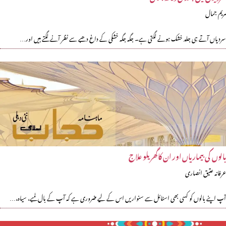
مریم جمال
سردیاں آتے ہی جلد خشک ہونے لگتی ہے۔ جگہ جگہ خشکی کے داغ دھبے سے نظر آنے لگتے ہیں اور…
بالوں کی بیماریاں اور ان کاگھریلو علاج
عرفانہ عتیق انصاری
آپ اپنے بالوں کو کسی بھی اسٹائل سے سنواریں اس کے لیے ضروری ہے کہ آپ کے بال لمبے، سیاہ،…