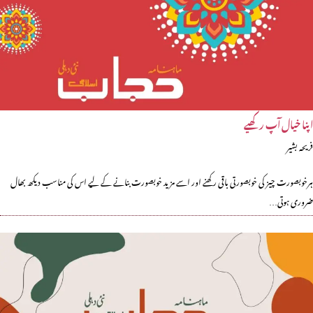
اپنا خیال آپ رکھیے
فریحہ بشیر
ہرخوبصورت چیز کی خوبصورتی باقی رکھنے اور اسے مزید خوبصورت بنانے کے لیے اس کی مناسب دیکھ بھال
ضروری ہوتی…