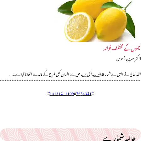
لیموں کے مختلف فوائد
ڈاکٹر سمرین فردوس
اللہ تعالیٰ نے ایسی بے شمار غذائیں پیدا کی ہیں، جن سے انسان کئی طرح کے فائدے اٹھاتا آیا ہے۔…
14
13
12
11
10
9
8
7
6
5
4
3
2
1
حالیہ شمارے