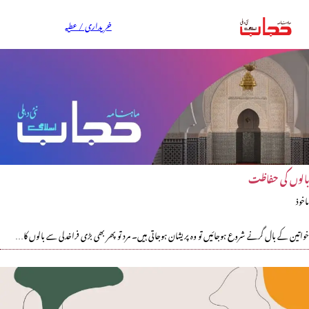
خریداری / عطیہ
بالوں کی حفاظت
ماخوذ
خواتین کے بال گرنے شروع ہوجائیں تو وہ پریشان ہوجاتی ہیں۔ مرد تو پھر بھی بڑی فراخدلی سے بالوں کا…