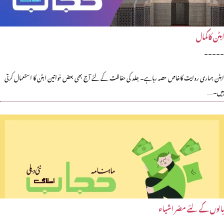
ابٹن کاکمال
۔۔۔۔۔
ابٹن ہماری روایت کاخاص حصہ رہاہے۔ جلد کی حفاظت کے لئے آج بھی بعض خواتین ابٹن کا استعمال کرتی
ہیں۔…
بالوں کے لئے مضر اشیاء
.....