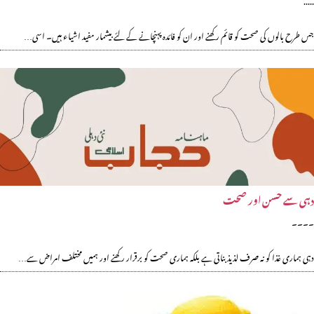
جس طرح بالوں کی صحت کو قائم رکھنے اور ان کو فائدہ پہنچانے کے لئے بیشمار مفید اشیاء ہیں۔ اسی…
دہی سے حسن اور صحت
۔۔۔۔
دہی ہماری غذا کو نہ صرف لذیذ بناتی ہے بلکہ ہماری صحت کو برقرار رکھنے اور ہمیں مختلف امراض سے…