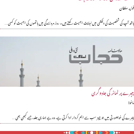
فوزیہ سلطان
ہاتھ آپ کی شخصیت کی دلکشی میں نہایت اہمیت رکھتے ہیں۔ روز مرہ زندگی میں ہاتھوں کی اہمیت کو کسی…
چہرے پر ٹماٹر کی جادوگری
ماخوذ
چہرے کی خوبصورتی میں جو چیز سب سے اہم کردار ادا کرتی ہے، وہ ہے ہماری جلد، جسے کبھی بھی…