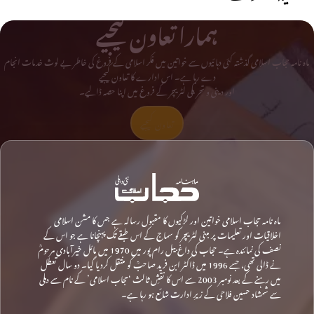
ہمارا تعاون کیجیے
ماہ نامہ حجاب اسلامی گذشتہ کئی دہائیوں سے خواتین میں فکر اسلامی کے فروغ کی خاطر بے لوث خدمات انجام
دے رہا ہے۔ اس ادارے کا تعاون کیجیے
اور دینی و تحریکی لٹریچر کے فروغ میں اپنا حصہ ڈالیے۔
تعاون کیجیے
ماہ نامہ حجاب اسلامی خواتین اور لڑکیوں کا مقبول رسالہ ہے جس کا مشن اسلامی
اخلاقیات اور تعلیمات پر مبنی لٹریچر کو سماج کے اس طبقے تک پہنچانا ہے جو اس کے
نصف کی نمائندہ ہے۔ حجاب کی داغ بیل رام پور میں 1970 میں مائل خیرآبادی مرحومؒ
نے ڈالی تھی، جسے 1996 میں ڈاکٹر ابن فرید صاحبؒ کو منتقل کردیا گیا۔ دو سال تعطل
میں رہنے کے بعد نومبر 2003 سے اس کا نقشِ ثالث ‘حجاب اسلامی’ کے نام سے دہلی
سے شمشاد حسین فلاحی کے زیرِ ادارت شائع ہو رہا ہے۔