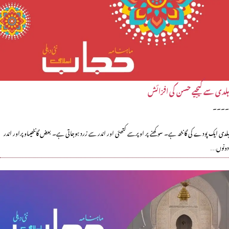
ہلدی سے کیجیے حسن کی افزائش
۔۔۔۔
ہلدی ایک پودے کی گانٹھ ہے۔ سوکھنے پر اوپرسے کتھئی اور اندر سے زرد ہوجاتی ہے۔ بعض گانٹھیںاوپراور اندر
دونوں…