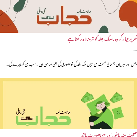
گھر پر تیا رکردہ ماسک جلد کو تروتازہ رکھتا ہے
....
پھل اور سبزیاں جسمانی صحت ہی نہیں بلکہ جلد کی خوبصورتی کی بھی ضامن ہیں۔ سب ہی کو چہرے کی…
صحت مند ناخن اور خوبصورت ہاتھ