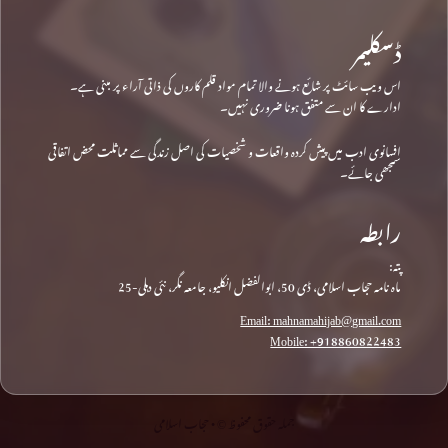
ڈسکلیمر
اس ویب سائٹ پر شائع ہونے والا تمام مواد قلم کاروں کی ذاتی آراء پر مبنی ہے۔
ادارے کا ان سے متفق ہونا ضروری نہیں۔
افسانوی ادب میں پیش کردہ واقعات و شخصیات کی اصل زندگی سے مماثلت محض اتفاقی
سمجھی جائے۔
رابطہ
پتہ:
ماہ نامہ حجاب اسلامی، ڈی 50، ابوالفضل انکلیو، جامعہ نگر، نئی دہلی-25
Email: mahnamahijab@gmail.com
Mobile: +918860822483
جملہ حقوق محفوظ © • حجاب اسلامی