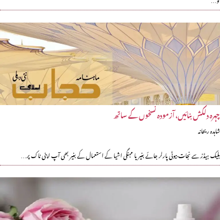
چہرہ دلکش بنائیں، آزمودہ نسخوں کے ساتھ
شاہدہ ریحانہ
بلیک ہیڈز سے نجات بیوٹی پارلر جائے بغیر یا مہنگی اشیا کے استعمال کے بغیر بھی آپ اپنی ناک پر…