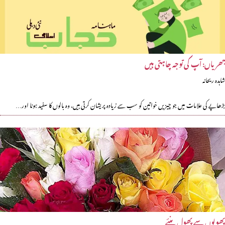
جھریاں: آپ کی توجہ چاہتی ہیں
شاہدہ ریحانہ
بڑھاپے کی علامات میں جو چیزیں خواتین کو سب سے زیادہ پریشان کرتی ہیں، وہ بالوں کا سفید ہونا اور…
پھولوں سے پھول بنئے