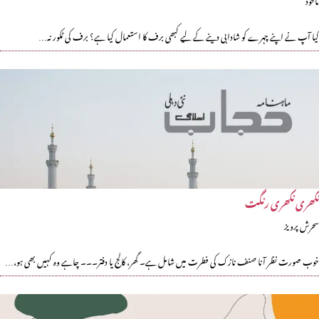
کیا آپ نے اپنے چہرے کو شادابی دینے کے لیے کبھی برف کا استعمال کیا ہے؟ برف کی ٹکور نہ…
نکھری نکھری رنگت
سحرش پرویز
خوب صورت نظر آنا صنف نازک کی فطرت میں شامل ہے۔ گھر، کالج یا دفتر۔۔۔ چاہے وہ کہیں بھی ہو،…