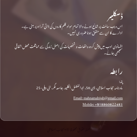
ڈسکلیمر
اس ویب سائٹ پر شائع ہونے والا تمام مواد قلم کاروں کی ذاتی آراء پر مبنی ہے۔
ادارے کا ان سے متفق ہونا ضروری نہیں۔
افسانوی ادب میں پیش کردہ واقعات و شخصیات کی اصل زندگی سے مماثلت محض اتفاقی
سمجھی جائے۔
رابطہ
پتہ:
ماہ نامہ حجاب اسلامی، ڈی 50، ابوالفضل انکلیو، جامعہ نگر، نئی دہلی-25
Email: mahnamahijab@gmail.com
Mobile: +918860822483
جملہ حقوق محفوظ © • حجاب اسلامی