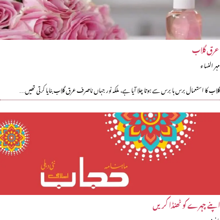
عرق گلاب
مہر النساء
گلاب کا استعمال برس ہا برس سے ہوتا چلا آیا ہے، ملکہ نور جہاں ناصرف عرق گلاب بنایا کرتی تھیں…
اپنے چہرے کو ٹھنڈا کریں
ماخوذ