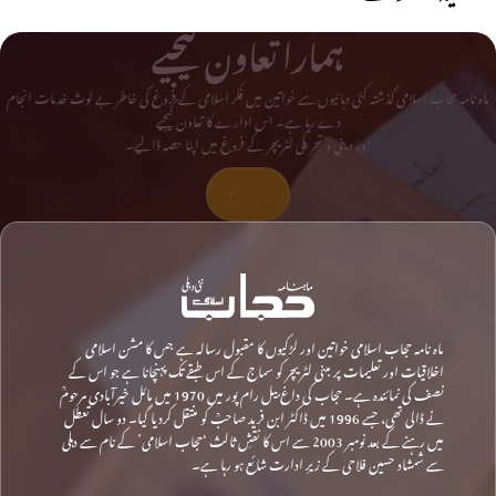
ہمارا تعاون کیجیے
ماہ نامہ حجاب اسلامی گذشتہ کئی دہائیوں سے خواتین میں فکر اسلامی کے فروغ کی خاطر بے لوث خدمات انجام
دے رہا ہے۔ اس ادارے کا تعاون کیجیے
اور دینی و تحریکی لٹریچر کے فروغ میں اپنا حصہ ڈالیے۔
تعاون کیجیے
ماہ نامہ حجاب اسلامی خواتین اور لڑکیوں کا مقبول رسالہ ہے جس کا مشن اسلامی
اخلاقیات اور تعلیمات پر مبنی لٹریچر کو سماج کے اس طبقے تک پہنچانا ہے جو اس کے
نصف کی نمائندہ ہے۔ حجاب کی داغ بیل رام پور میں 1970 میں مائل خیرآبادی مرحومؒ
نے ڈالی تھی، جسے 1996 میں ڈاکٹر ابن فرید صاحبؒ کو منتقل کردیا گیا۔ دو سال تعطل
میں رہنے کے بعد نومبر 2003 سے اس کا نقشِ ثالث ‘حجاب اسلامی’ کے نام سے دہلی
سے شمشاد حسین فلاحی کے زیرِ ادارت شائع ہو رہا ہے۔