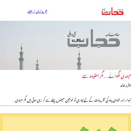
خریداری / عطیہ
مہندی لگوائے … مگر احتیاط سے
مبشرہ خالد
تہوار اور شادی بیاہ کی تقریبات کے لیے تیاری تو خواتین مہینوں پہلے سے کر رہی ہوتی ہیں مگر مہندی…