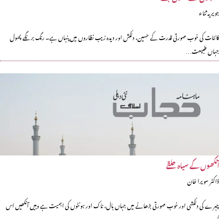
جویریہ ثناء
کائنات کی خوب صورتی قدرت کے حسین، دلکش اور دیدہ زیب نظاروں میں پنہاں ہے۔ رنگ برنگے پھول
جہاں طبیعت…
آنکھوں کے سیاہ حلقے
ڈاکٹر سویرا خان
چہرے کی دلکشی اور خوب صورتی بڑھانے میں جہاں بال، ناک اور ہونٹوں کی اہمیت ہے وہیں آنکھیں اس
کو…