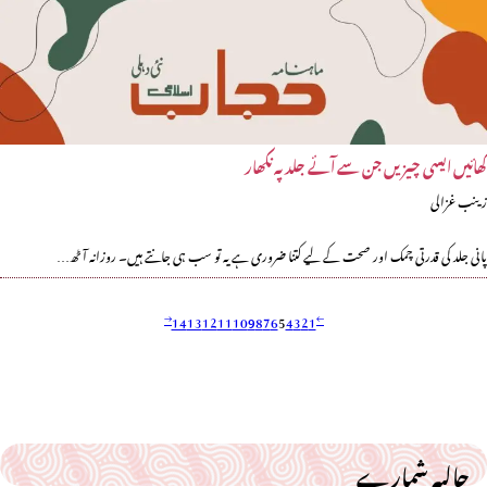
کھائیں ایسی چیزیں جن سے آئے جلد پہ نکھار
زینب غزالی
پانی جلد کی قدرتی چمک اور صحت کے لیے کتنا ضروری ہے یہ تو سب ہی جانتے ہیں۔ روزانہ آٹھ…
14
13
12
11
10
9
8
7
6
5
4
3
2
1
حالیہ شمارے